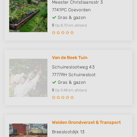
Meester Christiaansstr 3
7741PC
Coevorden
Gras & gazon
Op 8,70 km afstand
Van de Beek Tuin
Schuineslootweg 43
7777RH
Schuinesloot
Gras & gazon
Op 9,48 km afstand
Weiden Grondverzet & Transport
Breeslootdijk 13