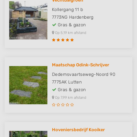
Vechtdalgroen
Kollergang 11 b
7773NG
Hardenberg
Gras & gazon
Op 5,19 km afstand
Maatschap Odink-Schrijver
Dedemsvaartseweg-Noord 90
7775AK
Lutten
Gras & gazon
Op 7,99 km afstand
Hoveniersbedrijf Kooiker