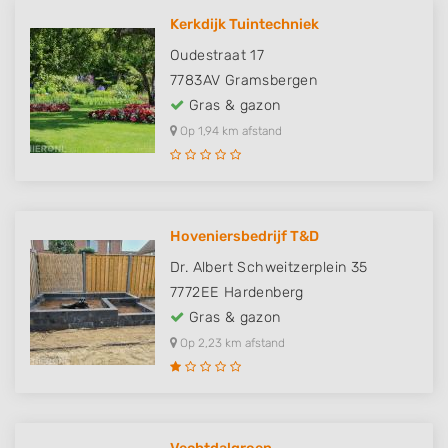
Kerkdijk Tuintechniek
Oudestraat 17
7783AV
Gramsbergen
Gras & gazon
Op 1,94 km afstand
Hoveniersbedrijf T&D
Dr. Albert Schweitzerplein 35
7772EE
Hardenberg
Gras & gazon
Op 2,23 km afstand