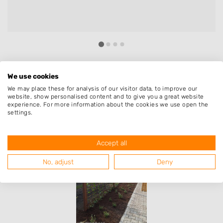
We use cookies
Resultaten van hoveniers uit de
We may place these for analysis of our visitor data, to improve our
regio Loozen met specialisatie
website, show personalised content and to give you a great website
experience. For more information about the cookies we use open the
beschoeiing & damwand
settings.
Accept all
No, adjust
Deny