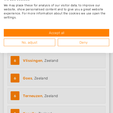
We may place these for analysis of our visitor data, to improve our
website, show personalised content and to give you a great website
experience. For more information about the cookies we use open the
settings.
Steden in Zeeland
Accept all
No, adjust
Deny
9
Middelburg
, Zeeland
6
Vlissingen
, Zeeland
6
Goes
, Zeeland
6
Terneuzen
, Zeeland