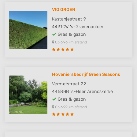
VIO GROEN
Kastanjestraat 9
4431CW
's-Gravenpolder
Gras & gazon
Op 6,96 km afstand
Hoveniersbedrijf Green Seasons
Vermetstraat 22
4458BB
's-Heer Arendskerke
Gras & gazon
Op 6,99 km afstand