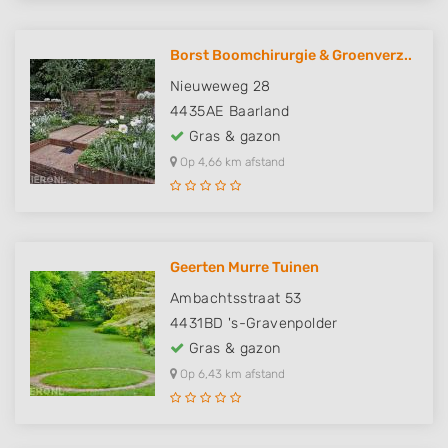
Borst Boomchirurgie & Groenverz..
Nieuweweg 28
4435AE
Baarland
Gras & gazon
Op 4,66 km afstand
Geerten Murre Tuinen
Ambachtsstraat 53
4431BD
's-Gravenpolder
Gras & gazon
Op 6,43 km afstand