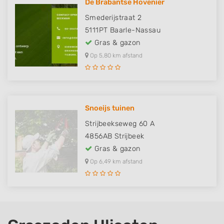
De Brabantse Hovenier
Smederijstraat 2
5111PT
Baarle-Nassau
Gras & gazon
Op 5,80 km afstand
Snoeijs tuinen
Strijbeekseweg 60 A
4856AB
Strijbeek
Gras & gazon
Op 6,49 km afstand