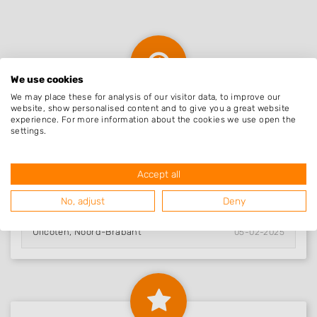
wat meer tegenslagen heeft de aanleg langer
geduurd dan gepland, maar dat kan gebeuren.
Wij maken daar niet zo'n probleem van. De
mannen zijn eerlijke harde werkers. Henk en
We use cookies
Thomas, Dank jullie wel voor onze droomtuin.
We may place these for analysis of our visitor data, to improve our
Sylvia en Ingrid.
website, show personalised content and to give you a great website
Nieuw in Ulicoten
experience. For more information about the cookies we use open the
settings.
Natuurlijk Schoon..
Accept all
Ulicoten, Noord-Brabant
28-05-2026
No, adjust
Deny
Hein Aerts tuinpr..
Ulicoten, Noord-Brabant
05-02-2025