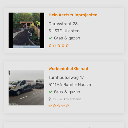
Hein Aerts tuinprojecten
Dorpsstraat 28
5113TE
Ulicoten
Gras & gazon
WerkeninhetKlein.nl
Turnhoutseweg 17
5111HA
Baarle-Nassau
Gras & gazon
Op 5,76 km afstand