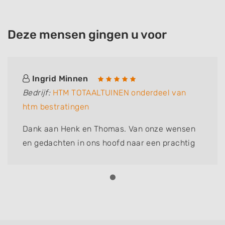
Deze mensen gingen u voor
Ingrid Minnen
Bedrijf:
HTM TOTAALTUINEN onderdeel van
htm bestratingen
Dank aan Henk en Thomas. Van onze wensen
en gedachten in ons hoofd naar een prachtig
ontwerp (Thomas) op papier naar een
schitterende tuin. Vader en zoon zijn harde
werkers. Denken mee, plotselinge
veranderingen in de tuin, allemaal geen
probleem. Door het slechte, natte weer en nog