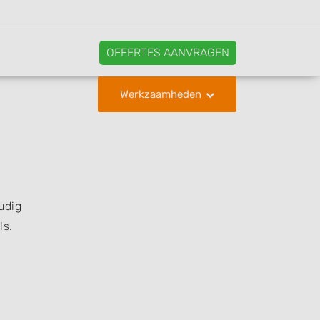
OFFERTES AANVRAGEN
Werkzaamheden
udig
ls.