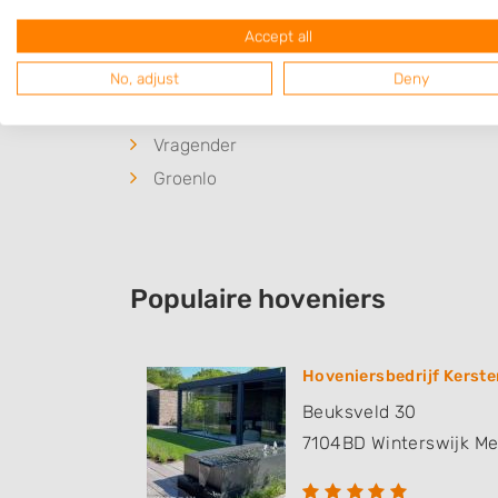
Plaatsen in de buurt
Accept all
Winterswijk Huppel
No, adjust
Deny
Kotten
Vragender
Groenlo
Populaire hoveniers
Hoveniersbedrijf Kerste
Beuksveld 30
7104BD
Winterswijk M