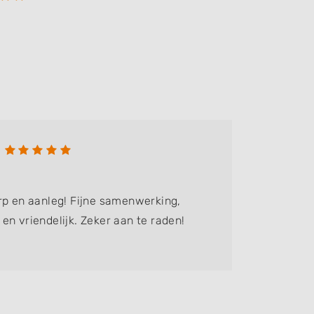
Petra
Bedrijf:
R
rp en aanleg! Fijne samenwerking,
Fantasti
en vriendelijk. Zeker aan te raden!
gemaakt 
gemaakte
voor een 