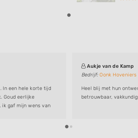
Aukje van de Kamp
Bedrijf:
Oonk Hoveniers
 In een hele korte tijd
Heel blij met hun ontwe
. Goud eerlijke
betrouwbaar, vakkundig 
. ik gaf mijn wens van
. Bij minimale m2 wat
n van musjes. Bijtjes
nend..... en dan zie je