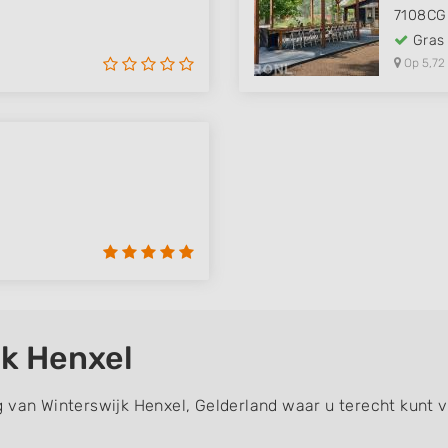
7108CG
Gras
Op 5,72
jk Henxel
g van Winterswijk Henxel, Gelderland waar u terecht kunt 