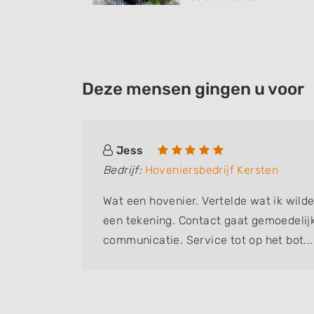
Deze mensen gingen u voor
Jess
Bedrijf:
Hoveniersbedrijf Kersten
zaaien
Wat een hovenier. Vertelde wat ik wilde.
op uit.
een tekening. Contact gaat gemoedelijk
. Zeer
communicatie. Service tot op het bot...
ruimte en tuin met alles erop en eraan
krijg ik een tuin in beweging. Aantrekke
vlinders. Dan komen de planten. Zo span