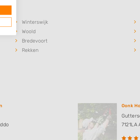
Winterswijk
Woold
Bredevoort
Rekken
n
Oonk Ho
Guttersd
eddo
7121LA