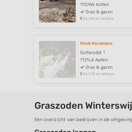
7107AN
Kotten
Gras & gazon
Op 4,81 km afstand
Oonk Hoveniers
Guttersdijk 1
7121LA
Aalten
Gras & gazon
Op 9,03 km afstand
Graszoden Winterswi
Een overzicht van bedrijven in de omgevin