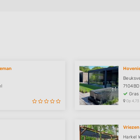
Vreman
Hovenie
Beuksve
l
7104BD
Gras
Op 4,73
Vriezen
Harkel 