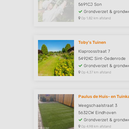
5691CJ
Son
Grondverzet & grondw
Op 1,82 km afstand
Toby’s Tuinen
Klaproosstraat 7
5492KC
Sint-Oedenrode
Grondverzet & grondw
Op 4,37 km afstand
Paulus de Huis- en Tuink
Weegschaalstraat 3
5632CW
Eindhoven
Grondverzet & grondw
Op 4,98 km afstand