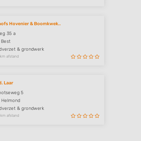
hofs Hovenier & Boomkwek..
eg 35 a
Best
verzet & grondwerk
 km afstand
d. Laar
hotseweg 5
Helmond
verzet & grondwerk
 km afstand