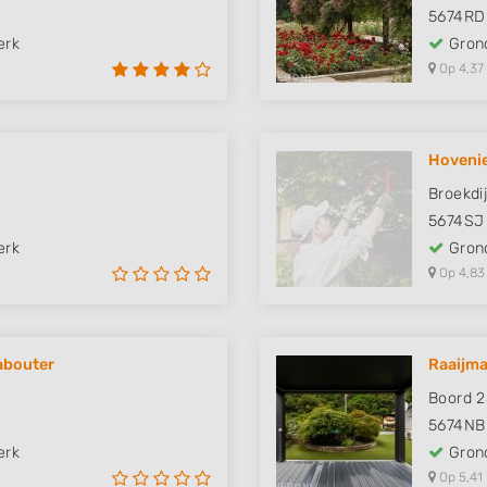
5674RD
erk
Grond
Op 4,37
Hovenie
Broekdij
5674SJ
erk
Grond
Op 4,83
abouter
Raaijm
Boord 2
5674NB
erk
Grond
Op 5,41