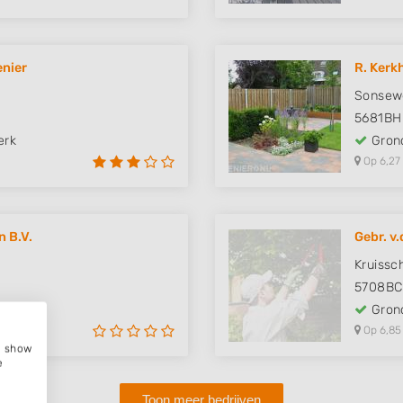
enier
R. Kerk
Sonsew
5681BH
erk
Grond
Op 6,27
n B.V.
Gebr. v.
Kruissc
5708BC
erk
Grond
Op 6,85
e, show
e
Toon meer bedrijven