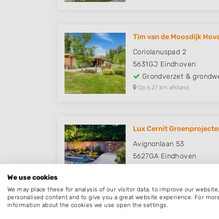
Tim van de Moosdijk Hov
Coriolanuspad 2
5631GJ
Eindhoven
Grondverzet & grondw
Op 6,27 km afstand
Lux Cernit Groenprojecte
Avignonlaan 53
5627GA
Eindhoven
Grondverzet & grondw
We use cookies
Op 6,64 km afstand
We may place these for analysis of our visitor data, to improve our websit
personalised content and to give you a great website experience. For mor
information about the cookies we use open the settings.