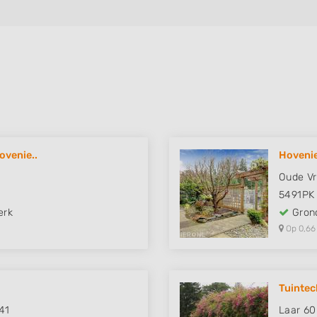
ovenie..
Hovenie
Oude Vr
5491PK
erk
Grond
Op 0,66
Tuintec
41
Laar 60