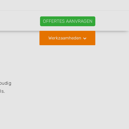
OFFERTES AANVRAGEN
Werkzaamheden
voudig
ls.