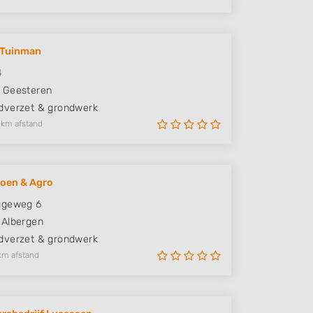
 Tuinman
4
Geesteren
verzet & grondwerk
 km afstand
roen & Agro
ggeweg 6
Albergen
verzet & grondwerk
km afstand