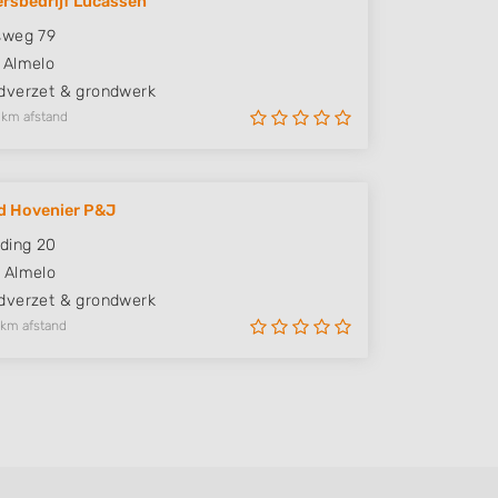
rsbedrijf Lucassen
sweg 79
Almelo
verzet & grondwerk
 km afstand
d Hovenier P&J
ding 20
Almelo
verzet & grondwerk
 km afstand