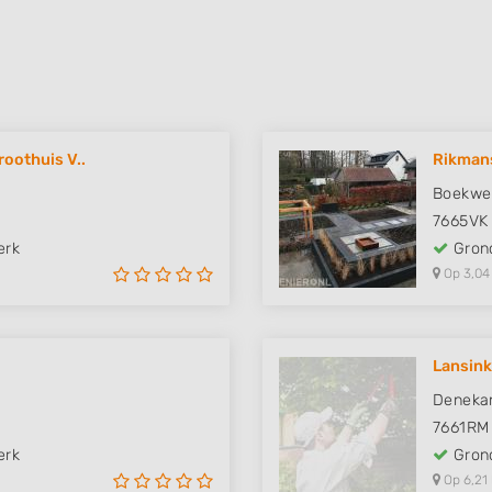
oothuis V..
Rikman
Boekwe
7665VK
erk
Grond
Op 3,04
Lansink
Deneka
7661RM
erk
Grond
Op 6,21