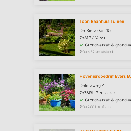
Toon Raanhuis Tuinen
De Rietakker 15
7661PK
Vasse
Grondverzet & grondw
Op 6,57 km afstand
Hoveniersbedrijf Evers B.
Delmaweg 4
7678RL
Geesteren
Grondverzet & grondw
Op 7,00 km afstand