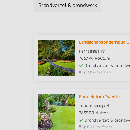
Grondverzet & grondwerk
Landschapsonderhoud Gr
Kerkstraat 19
7667PV
Reutum
Grondverzet & grondw
Op 3,03 km afstand
Flora Natura Twente
Tubbergerdijk 4
7638PJ
Nutter
Grondverzet & grondw
Op 5,44 km afstand