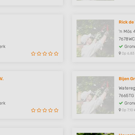
Rick de
'n Mös 
7678WC
erk
Grond
Op 6,83
V.
Bijen G
Watere
7665TG
erk
Grond
Op 7,10 