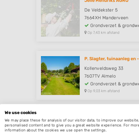
Jelle Hendriks AGRO
De Veldekster 5
7664XH
Manderveen
Grondverzet & grondw
Op 7,43 km afstand
P. Slagter, tuinaanleg en 
Kollenveldsweg 33
7607TV
Almelo
Grondverzet & grondw
Op 9,03 km afstand
We use cookies
We may place these for analysis of our visitor data, to improve our websit
personalised content and to give you a great website experience. For mor
information about the cookies we use open the settings.