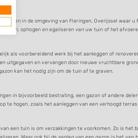
n
edrijven in de omgeving van Fleringen, Overijssel waar u 
fgraven, ophogen en egaliseren van uw tuin of het afvoer
ijk als voorbereidend werk bij het aanleggen of renoveren
en uitgegaven en vervangen door nieuwe vruchtbare gron
azon kan het nodig zijn om de tuin af te graven.
ngen in bijvoorbeeld bestrating, een gazon of andere dele
 op te hogen, zoals het aanleggen van een verhoogd terras
an een tuin is om verzakkingen te voorkomen. Zo is het bi
liseren. Maar ook bij de aanleg van een gazon is het van b