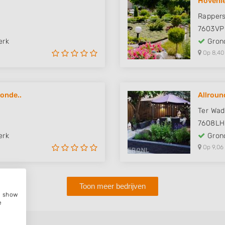
Hovenie
Rapper
7603VP
erk
Grond
Op 8,40
-onde..
Allroun
Ter Wad
7608LH
erk
Grond
Op 9,06
Toon meer bedrijven
e, show
e