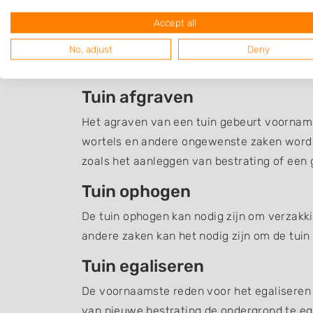
Grondverzet Fleringe
Accept all
Een overzicht van hoveniers en en andere b
No, adjust
Deny
met grondverzet en grondwerk, zoals het a
Tuin afgraven
Het agraven van een tuin gebeurt voornamel
wortels en andere ongewenste zaken word
zoals het aanleggen van bestrating of een g
Tuin ophogen
De tuin ophogen kan nodig zijn om verzakki
andere zaken kan het nodig zijn om de tuin
Tuin egaliseren
De voornaamste reden voor het egaliseren v
van nieuwe bestrating de ondergrond te ega