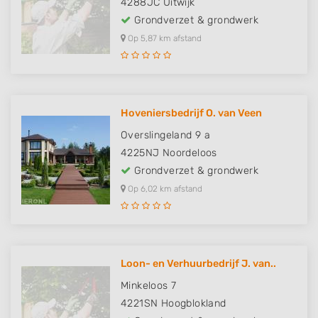
4288JC
Uitwijk
Grondverzet & grondwerk
Op 5,87 km afstand
Hoveniersbedrijf O. van Veen
Overslingeland 9 a
4225NJ
Noordeloos
Grondverzet & grondwerk
Op 6,02 km afstand
Loon- en Verhuurbedrijf J. van..
Minkeloos 7
4221SN
Hoogblokland