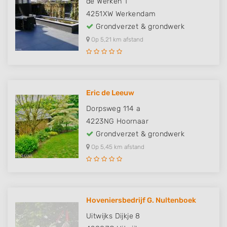
de Werken 1
4251XW
Werkendam
Grondverzet & grondwerk
Op 5,21 km afstand
Eric de Leeuw
Dorpsweg 114 a
4223NG
Hoornaar
Grondverzet & grondwerk
Op 5,45 km afstand
Hoveniersbedrijf G. Nultenboek
Uitwijks Dijkje 8