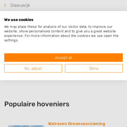
Sleeuwijk
Spijk Gem Lingewaal
We use cookies
Arkel
We may place these for analysis of our visitor data, to improve our
Schelluinen
website, show personalised content and to give you a great website
experience. For more information about the cookies we use open the
Hoogblokland
settings.
Vuren
Hoornaar
Accept all
Rijswijk
No, adjust
Deny
Kedichem
Populaire hoveniers
Walraven Groenvoorziening