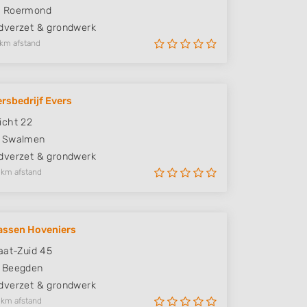
J
Roermond
verzet & grondwerk
 km afstand
rsbedrijf Evers
icht 22
Swalmen
verzet & grondwerk
 km afstand
assen Hoveniers
aat-Zuid 45
Beegden
verzet & grondwerk
 km afstand