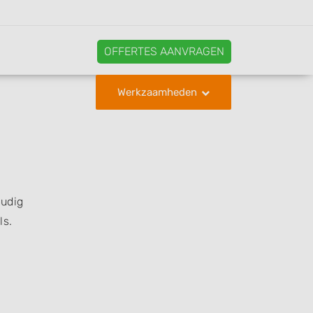
OFFERTES AANVRAGEN
Werkzaamheden
oudig
ls.