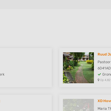
Ruud Ja
Pastoor
6041AD
erk
Grond
Op 4,82
t
XD Hove
Maria T