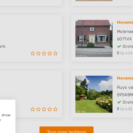
Hovenie
Molenw
6071VX
erk
Grond
Op 6,54
Hovenie
Ruys va
5954B
erk
Grond
Op 6,82
e, show
e
Toon meer bedrijven