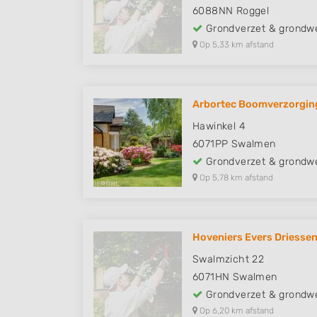
6088NN
Roggel
Grondverzet & grondw
Op 5,33 km afstand
Arbortec Boomverzorgin
Hawinkel 4
6071PP
Swalmen
Grondverzet & grondw
Op 5,78 km afstand
Hoveniers Evers Driesse
Swalmzicht 22
6071HN
Swalmen
Grondverzet & grondw
Op 6,20 km afstand