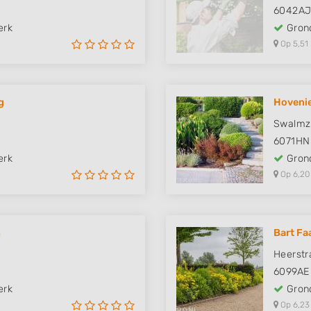
6042A
erk
Grond
Op 5,51
g
Hovenie
Swalmz
6071HN
erk
Grond
Op 6,20
n
Bart Fa
Heerstr
6099AE
erk
Grond
Op 6,23