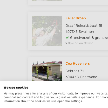
Feller Groen
Graaf Reinaldstraat 15
6071XE
Swalmen
Grondverzet & grondw
Op 6,35 km afstand
Cox Hoveniers
Gebroek 71
6044XG
Roermond
Grondverzet & grondw
We use cookies
Op 6,79 km afstand
We may place these for analysis of our visitor data, to improve our websit
personalised content and to give you a great website experience. For mor
information about the cookies we use open the settings.