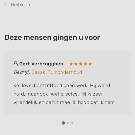
Heibloem
Deze mensen gingen u voor
Gert Verbrugghen
Bedrijf:
Sasaki Tuinonderhoud
Kei levert ontzettend goed werk. Hij werkt
hard, maar ook heel precies. Hij is zeer
vriendelijk en denkt mee. Ik hoop dat ik hem
nog lang kan inschakelen om te helpen, want
het is de beste tuinhulp die ik ooit heb gehad!