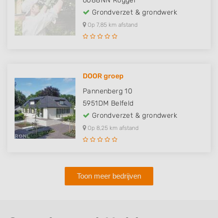
6088NN
Roggel
Grondverzet & grondwerk
Op 7,85 km afstand
DOOR groep
Pannenberg 10
5951DM
Belfeld
Grondverzet & grondwerk
Op 8,25 km afstand
Toon meer bedrijven