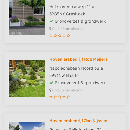
Helenaveenseweg 11 a
5985NK
Grashoek
Grondverzet & grondwerk
Op 6,46 km afstand
Hoveniersbedrijf Rob Meijers
Napoleonsbaan Noord 38 a
5991NW
Baarlo
Grondverzet & grondwerk
Op 6,52 km afstand
Hoveniersbedrijf Jan Nijssen
Ruys van Splintersingel 22