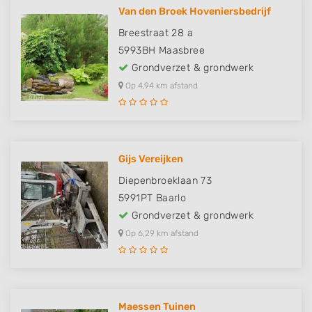
Van den Broek Hoveniersbedrijf
Breestraat 28 a
5993BH
Maasbree
Grondverzet & grondwerk
Op 4,94 km afstand
Gijs Vereijken
Diepenbroeklaan 73
5991PT
Baarlo
Grondverzet & grondwerk
Op 6,29 km afstand
Maessen Tuinen