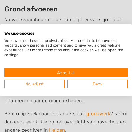
Grond afvoeren
Na werkzaamheden in de tuin blijft er vaak grond of
zand over. U kunt deze grond zelf afvoeren naar de
We use cookies
milieustraat of de grond laten afvoeren door een
We may place these for analysis of our visitor data, to improve our
professional zoals een hovenier of grondwerker.
website, show personalised content and to give you a great website
experience. For more information about the cookies we use open the
settings.
Grondwerk laten uitvoeren
Bent u op zoek naar iemand die u kan helpen bij
Accept all
grondwerk of grondverzet? De bedrijven in de lijst
hieronder uit Helden en omgeving kunnen u hiermee
No, adjust
Deny
helpen. Zoek een bedrijf uit en neem contact op om te
informeren naar de mogelijkheden.
Bent u op zoek naar iets anders dan
grondwerk
? Neem
dan eens een kijkje op het overzicht van hoveniers en
andere bedrijven in
Helden
.