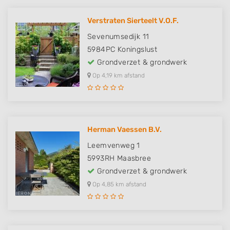
Verstraten Sierteelt V.O.F.
Sevenumsedijk 11
5984PC
Koningslust
Grondverzet & grondwerk
Op 4,19 km afstand
Herman Vaessen B.V.
Leemvenweg 1
5993RH
Maasbree
Grondverzet & grondwerk
Op 4,85 km afstand