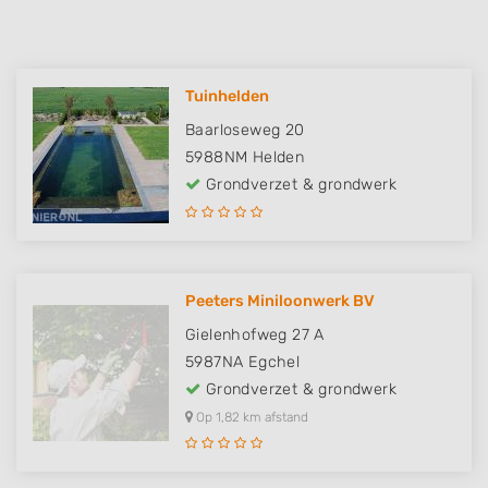
Tuinhelden
Baarloseweg 20
5988NM
Helden
Grondverzet & grondwerk
Peeters Miniloonwerk BV
Gielenhofweg 27 A
5987NA
Egchel
Grondverzet & grondwerk
Op 1,82 km afstand