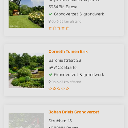
5954BM
Beesel
Grondverzet & grondwerk
Op 6,55 km afstand
Corneth Tuinen Erik
Baroniestraat 28
5991CS
Baarlo
Grondverzet & grondwerk
Op 6,67 km afstand
Johan Briels Grondverzet
Strubben 15