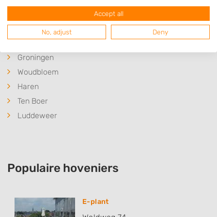
Lageland
Accept all
Westerbroek
No, adjust
Deny
Thesinge
Groningen
Woudbloem
Haren
Ten Boer
Luddeweer
Populaire hoveniers
E-plant