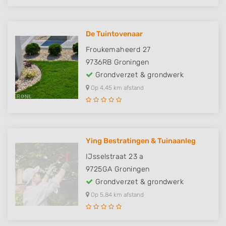
De Tuintovenaar
Froukemaheerd 27
9736RB
Groningen
Grondverzet & grondwerk
Op 4,45 km afstand
Ying Bestratingen & Tuinaanleg
IJsselstraat 23 a
9725GA
Groningen
Grondverzet & grondwerk
Op 5,84 km afstand