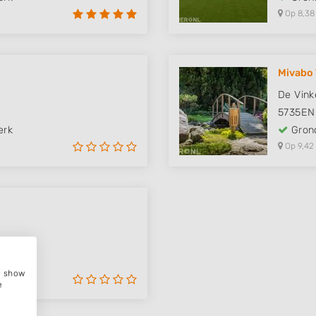
Op 8,38
Mivabo 
De Vink
5735EN
erk
Grond
Op 9,42
erk
e, show
e