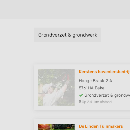
Grondverzet & grondwerk
Kerstens hoveniersbedrij
Hooge Braak 2 A
5761HA
Bakel
Grondverzet & grondw
Op 2,41 km afstand
De Linden Tuinmakers