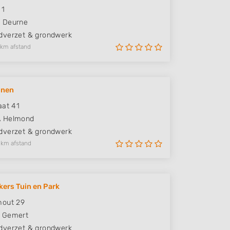
 1
H
Deurne
verzet & grondwerk
 km afstand
inen
aat 41
A
Helmond
verzet & grondwerk
 km afstand
kers Tuin en Park
hout 29
Gemert
verzet & grondwerk