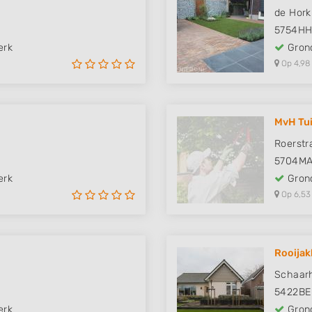
de Hork
5754H
erk
Grond
Op 4,98
MvH Tu
Roerstr
5704M
erk
Grond
Op 6,53
Rooijak
Schaar
5422BE
erk
Grond