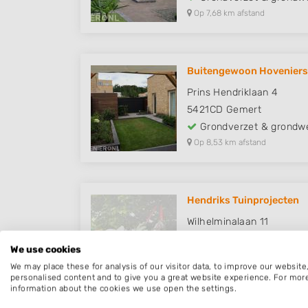
Op 7,68 km afstand
Buitengewoon Hoveniers
Prins Hendriklaan 4
5421CD
Gemert
Grondverzet & grondw
Op 8,53 km afstand
Hendriks Tuinprojecten
Wilhelminalaan 11
5735CS
Aarle-Rixtel
We use cookies
Grondverzet & grondw
We may place these for analysis of our visitor data, to improve our websit
Op 9,45 km afstand
personalised content and to give you a great website experience. For mor
information about the cookies we use open the settings.