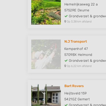
Hemelrijkseweg 22 a
5752RE
Deurne
Grondverzet & grondw
Op 3,38 km afstand
N.J Transport
Kempenhof 47
5709BX
Helmond
Grondverzet & grondw
Op 6,22 km afstand
Bart Rovers
Heijtsveld 159
5421GZ
Gemert
Grondverzet & grondw