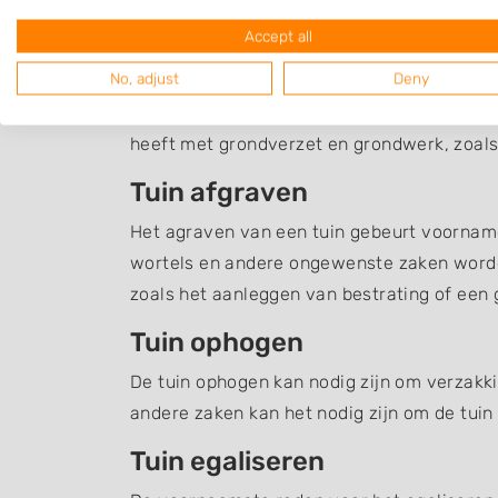
Accept all
Grondverzet Milheez
No, adjust
Deny
Een overzicht van hoveniers en en andere 
heeft met grondverzet en grondwerk, zoals
Tuin afgraven
Het agraven van een tuin gebeurt voornamel
wortels en andere ongewenste zaken word
zoals het aanleggen van bestrating of een g
Tuin ophogen
De tuin ophogen kan nodig zijn om verzakki
andere zaken kan het nodig zijn om de tuin
Tuin egaliseren