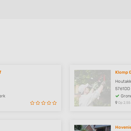
f
Klomp 
Houtakk
5761DD
erk
Grond
Op 2,55
Hovenie