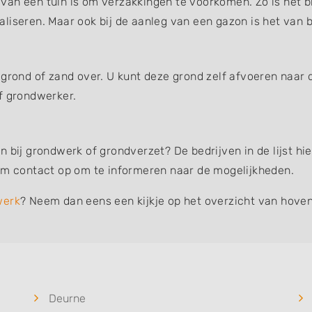
an een tuin is om verzakkingen te voorkomen. Zo is het bi
liseren. Maar ook bij de aanleg van een gazon is het van b
 grond of zand over. U kunt deze grond zelf afvoeren naar 
f grondwerker.
n bij grondwerk of grondverzet? De bedrijven in de lijst h
eem contact op om te informeren naar de mogelijkheden.
werk
? Neem dan eens een kijkje op het overzicht van hoven
Deurne