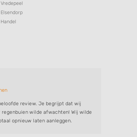
Vredepeel
Elsendorp
Handel
Kevin
inen
Bedrijf:
beloofde review. Je begrijpt dat wij
Super mo
 regenbuien wilde afwachten! Wij wilde
wensen
otaal opnieuw laten aanleggen.
laten komen voor offerte. Joost is niet