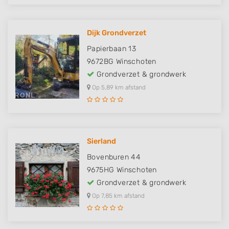
Dijk Grondverzet
Papierbaan 13
9672BG
Winschoten
Grondverzet & grondwerk
Op 5,89 km afstand
Sierland
Bovenburen 44
9675HG
Winschoten
Grondverzet & grondwerk
Op 7,85 km afstand