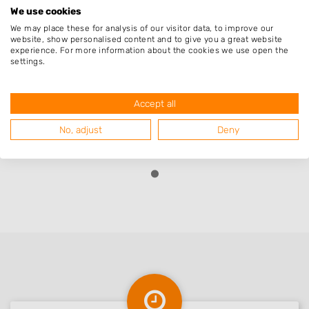
We use cookies
We may place these for analysis of our visitor data, to improve our
Charlotte Lagendijk
website, show personalised content and to give you a great website
experience. For more information about the cookies we use open the
Bedrijf:
Timberman Boom & Landschap
settings.
Grote boom snel en vakkundig omgekapt,
Accept all
Vriendelijke service!
No, adjust
Deny