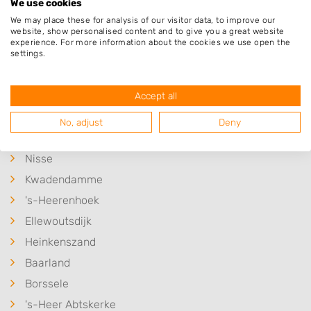
dan eens een kijkje op het overzicht van hoveniers en
We use cookies
andere bedrijven in
Ovezande
.
We may place these for analysis of our visitor data, to improve our
website, show personalised content and to give you a great website
experience. For more information about the cookies we use open the
settings.
Plaatsen in de buurt
Accept all
Driewegen
No, adjust
Deny
Oudelande
Nisse
Kwadendamme
's-Heerenhoek
Ellewoutsdijk
Heinkenszand
Baarland
Borssele
's-Heer Abtskerke