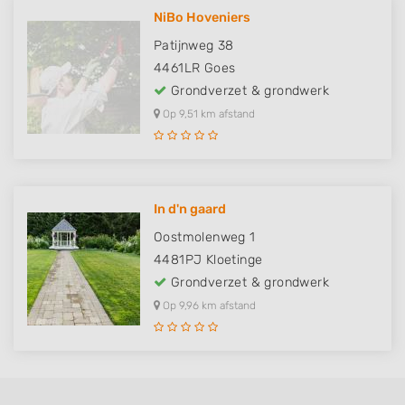
NiBo Hoveniers
Patijnweg 38
4461LR
Goes
Grondverzet & grondwerk
Op 9,51 km afstand
In d'n gaard
Oostmolenweg 1
4481PJ
Kloetinge
Grondverzet & grondwerk
Op 9,96 km afstand