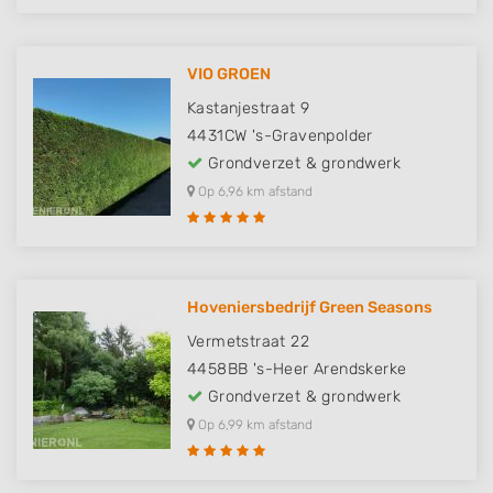
VIO GROEN
Kastanjestraat 9
4431CW
's-Gravenpolder
Grondverzet & grondwerk
Op 6,96 km afstand
Hoveniersbedrijf Green Seasons
Vermetstraat 22
4458BB
's-Heer Arendskerke
Grondverzet & grondwerk
Op 6,99 km afstand