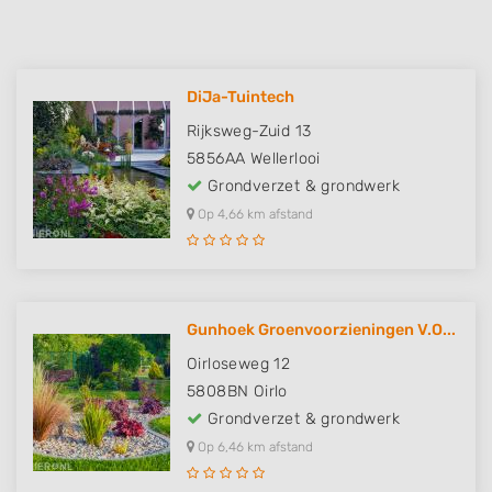
DiJa-Tuintech
Rijksweg-Zuid 13
5856AA
Wellerlooi
Grondverzet & grondwerk
Op 4,66 km afstand
Gunhoek Groenvoorzieningen V.O...
Oirloseweg 12
5808BN
Oirlo
Grondverzet & grondwerk
Op 6,46 km afstand