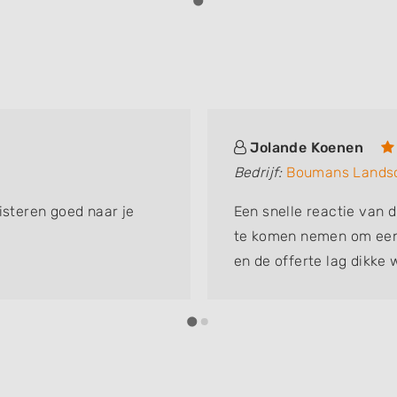
Jolande Koenen
Bedrijf:
Boumans Lands
isteren goed naar je
Een snelle reactie van d
te komen nemen om een 
en de offerte lag dikke 
mannen onze grasmat la
op een strakke mat te ku