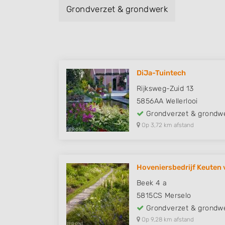
Grondverzet & grondwerk
DiJa-Tuintech
Rijksweg-Zuid 13
5856AA
Wellerlooi
Grondverzet & grondw
Op 3,72 km afstand
Hoveniersbedrijf Keuten 
Beek 4 a
5815CS
Merselo
Grondverzet & grondw
Op 9,28 km afstand