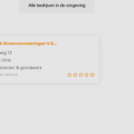
Alle bedrijven in de omgeving
 Groenvoorzieningen V.O...
weg 12
N
Oirlo
verzet & grondwerk
 km afstand