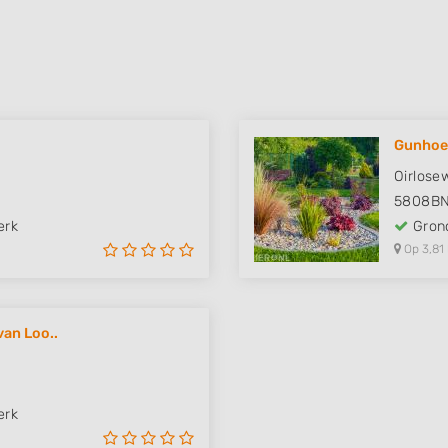
Gunhoek
Oirlose
5808B
erk
Grond
Op 3,81
van Loo..
erk