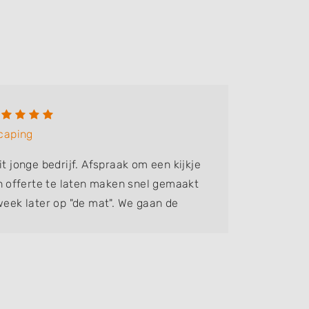
Gert 
caping
Bedrijf:
it jonge bedrijf. Afspraak om een kijkje
Kei leve
offerte te laten maken snel gemaakt
precies. 
week later op "de mat". We gaan de
nog lang
ten leggen en hopen half maart weer
tuinhulp 
nnen lopen. Tot nu toe top....