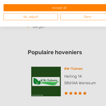
Well
Accept all
Meerlo
No, adjust
Deny
Wellerlooi
Bergen
Populaire hoveniers
KW-Tuinen
Helling 14
5861AA
Wanssum