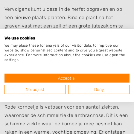
Vervolgens kunt u deze in de herfst opgraven en op
een nieuwe plaats planten. Bind de plant na het
graven vast met een zeil of een grote jutezak om te
voorkomen dat de kluit uit elkaar breekt. Als de plant
We use cookies
op haar nieuwe plaats staat, moet u een waterrand
We may place these for analysis of our visitor data, to improve our
website, show personalised content and to give you a great website
rond de struik maken. Deze gietrand vangt het water
experience. For more information about the cookies we use open the
op en begeleidt het direct naar de wortels. Breng tot
settings.
slot mulch aan op de boomschijf om ontkiemend wild
onkruid en bodemverdamping te voorkomen.
Accept all
No, adjust
Deny
Rode kornoelje ziekten
Rode kornoelje is vatbaar voor een aantal ziekten,
waaronder de schimmelziekte anthracnose. Dit is een
schimmelziekte waar de kornoelje mee besmet kan
raken in een warme, vochtige omgeving. Er ontstaan