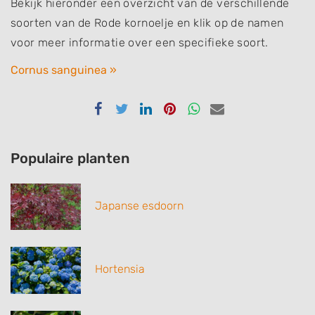
Bekijk hieronder een overzicht van de verschillende
soorten van de Rode kornoelje en klik op de namen
voor meer informatie over een specifieke soort.
Cornus sanguinea »
Delen
Delen
Delen
Delen
Delen
Delen
via
via
via
via
via
via
Facebook
Twitter
Linkedin
Pinterest
Whatsapp
email
Populaire planten
Japanse esdoorn
Hortensia