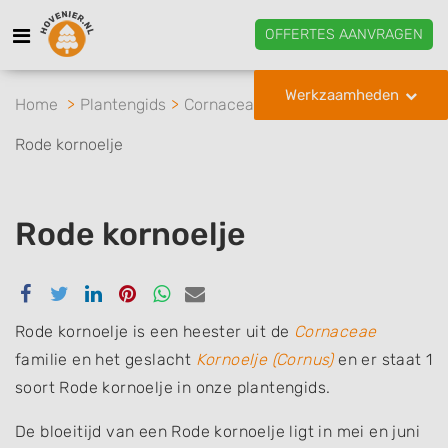
OFFERTES AANVRAGEN
Werkzaamheden
Home
Plantengids
Cornaceae
Kornoelje
Rode kornoelje
Rode kornoelje
Delen
Delen
Delen
Delen
Delen
Delen
via
via
via
via
via
via
Facebook
Twitter
Linkedin
Pinterest
Whatsapp
email
Rode kornoelje is een heester uit de
Cornaceae
familie en het geslacht
Kornoelje (Cornus)
en er staat 1
soort Rode kornoelje in onze plantengids.
De bloeitijd van een Rode kornoelje ligt in mei en juni