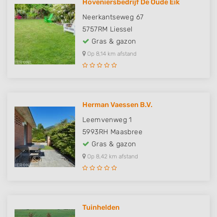
Hoveniersbedrijf De Oude Eik
Neerkantseweg 67
5757RM
Liessel
Gras & gazon
Op 8,14 km afstand
Herman Vaessen B.V.
Leemvenweg 1
5993RH
Maasbree
Gras & gazon
Op 8,42 km afstand
Tuinhelden