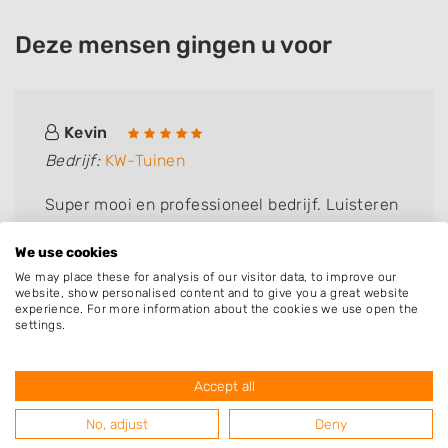
Deze mensen gingen u voor
Kevin
Bedrijf:
KW-Tuinen
Super mooi en professioneel bedrijf. Luisteren
goed naar je wensen
We use cookies
We may place these for analysis of our visitor data, to improve our
website, show personalised content and to give you a great website
experience. For more information about the cookies we use open the
settings.
Accept all
Resultaten van hoveniers uit de
No, adjust
Deny
regio Evertsoord met specialisatie