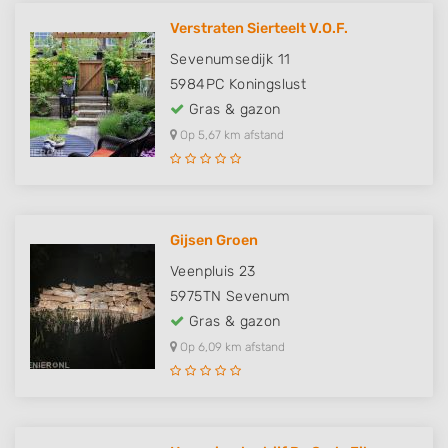
Verstraten Sierteelt V.O.F.
Sevenumsedijk 11
5984PC
Koningslust
Gras & gazon
Op 5,67 km afstand
Gijsen Groen
Veenpluis 23
5975TN
Sevenum
Gras & gazon
Op 6,09 km afstand