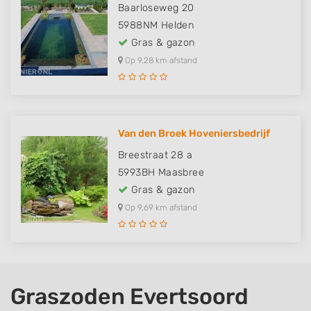
Baarloseweg 20
5988NM
Helden
Gras & gazon
Op 9,28 km afstand
Van den Broek Hoveniersbedrijf
Breestraat 28 a
5993BH
Maasbree
Gras & gazon
Op 9,69 km afstand
Graszoden Evertsoord