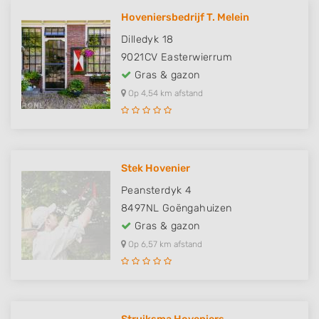
Hoveniersbedrijf T. Melein
Dilledyk 18
9021CV
Easterwierrum
Gras & gazon
Op 4,54 km afstand
Stek Hovenier
Peansterdyk 4
8497NL
Goëngahuizen
Gras & gazon
Op 6,57 km afstand