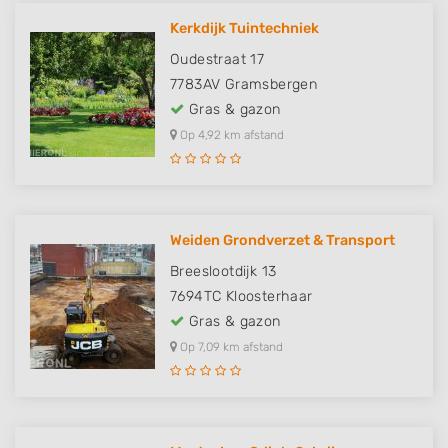
Kerkdijk Tuintechniek
Oudestraat 17
7783AV
Gramsbergen
Gras & gazon
Op 4,92 km afstand
Weiden Grondverzet & Transport
Breeslootdijk 13
7694TC
Kloosterhaar
Gras & gazon
Op 7,09 km afstand