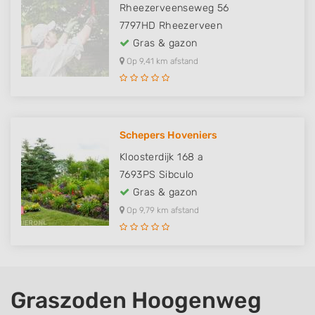
Rheezerveenseweg 56
7797HD
Rheezerveen
Gras & gazon
Op 9,41 km afstand
Schepers Hoveniers
Kloosterdijk 168 a
7693PS
Sibculo
Gras & gazon
Op 9,79 km afstand
Graszoden Hoogenweg