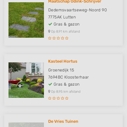
Maatschap Odink-Schrijver
Dedemsvaartseweg-Noord 90
7775AK
Lutten
Gras & gazon
Op 8,91 km afstand
Kasteel Hortus
Groenedijk 15
7694BC
Kloosterhaar
Gras & gazon
Op 8,95 km afstand
De Vries Tuinen