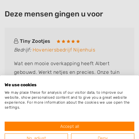
Deze mensen gingen u voor
Tiny Zootjes
Bedrijf:
Hoveniersbedrijf Nijenhuis
Wat een mooie overkapping heeft Albert
gebouwd. Werkt netjes en precies. Onze tuin
winterklaar gemaakt , ziet er goed uit,
We use cookies
complimenten.
We may place these for analysis of our visitor data, to improve our
website, show personalised content and to give you a great website
experience. For more information about the cookies we use open the
settings.
Resultaten van hoveniers uit de
Accept all
regio Hoogenweg met specialisatie
No, adjust
Deny