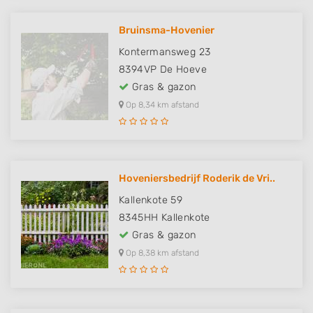
Bruinsma-Hovenier
Kontermansweg 23
8394VP
De Hoeve
Gras & gazon
Op 8,34 km afstand
Hoveniersbedrijf Roderik de Vri..
Kallenkote 59
8345HH
Kallenkote
Gras & gazon
Op 8,38 km afstand