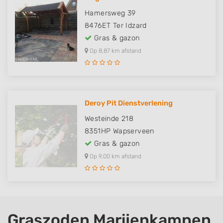
Hamersweg 39
8476ET
Ter Idzard
Gras & gazon
Op 8,87 km afstand
Deroy Pit Dienstverlening
Westeinde 218
8351HP
Wapserveen
Gras & gazon
Op 9,00 km afstand
Graszoden Marijenkampen