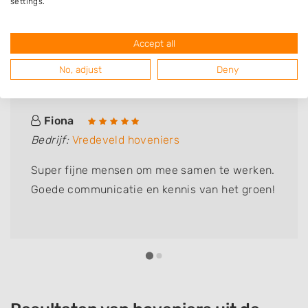
settings.
Accept all
Deze mensen gingen u voor
No, adjust
Deny
Fiona
Bedrijf:
Vredeveld hoveniers
Super fijne mensen om mee samen te werken.
Goede communicatie en kennis van het groen!