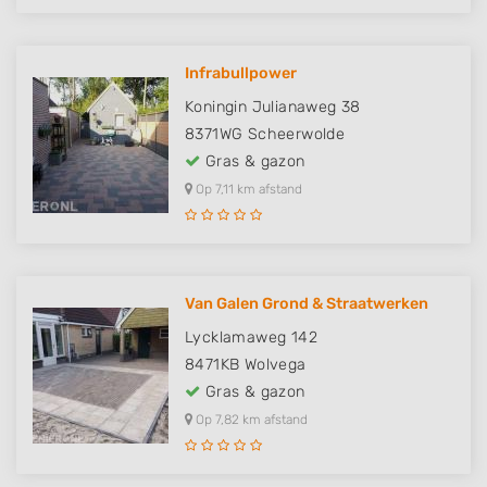
Infrabullpower
Koningin Julianaweg 38
8371WG
Scheerwolde
Gras & gazon
Op 7,11 km afstand
Van Galen Grond & Straatwerken
Lycklamaweg 142
8471KB
Wolvega
Gras & gazon
Op 7,82 km afstand