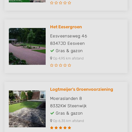
Het Eesergroen
Eesveenseweg 46
8347JD
Eesveen
Gras & gazon
Op 4,95 km afstand
Logtmeijer's Groenvoorziening
Moeraslanden 8
8332KW
Steenwijk
Gras & gazon
Op 6,35 km afstand