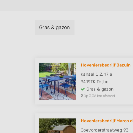
Gras & gazon
Hoveniersbedrijf Bazuin
Kanaal O.Z. 17 a
9419TK
Drijber
Gras & gazon
Op 3,36 km afstand
Hoveniersbedrijf Marco 
Coevorderstraatweg 93