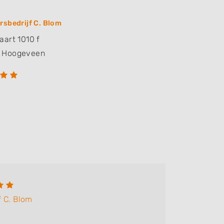
rsbedrijf C. Blom
aart 1010 f
Hoogeveen
E Hie
f C. Blom
Bedrijf:
Goede se