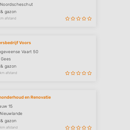
Noordscheschut
 & gazon
km afstand
rsbedrijf Voors
ogeveense Vaart 50
Gees
 & gazon
 km afstand
nonderhoud en Renovatie
auw 15
Nieuwlande
 & gazon
 km afstand