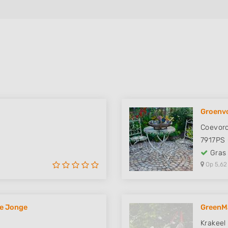
Groenv
Coevord
7917PS
Gras
Op 5,62
de Jonge
GreenM
Krakeel