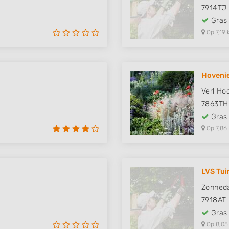
7914TJ
Gras
Op 7,19 
Hovenie
Verl Ho
7863TH
Gras
Op 7,86
LVS Tui
Zonned
7918AT
Gras
Op 8,05