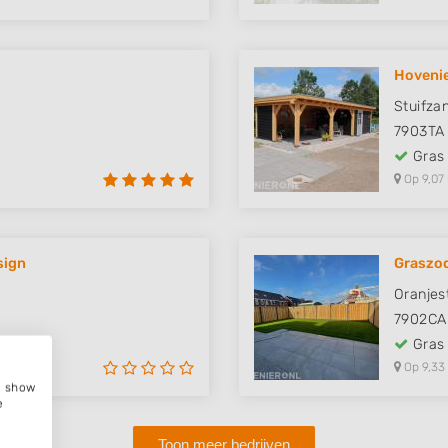
Hovenie
Stuifza
7903TA
Gras
Op 9,07
sign
Graszo
Oranjes
7902CA
Gras
Op 9,33
e, show
e
Toon meer bedrijven