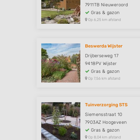
7911TB
Nieuweroord
Gras & gazon
Op 6,25 km afstand
Beswerda Wijster
Drijberseweg 17
9418PV
Wijster
Gras & gazon
Op 7,56 km afstand
Tuinverzorging STS
Siemensstraat 10
7903AZ
Hoogeveen
Gras & gazon
Op 8,04 km afstand