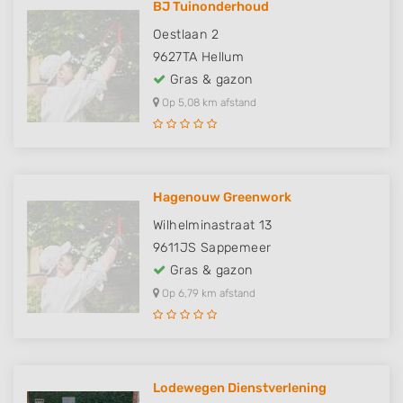
BJ Tuinonderhoud
Oestlaan 2
9627TA
Hellum
Gras & gazon
Op 5,08 km afstand
Hagenouw Greenwork
Wilhelminastraat 13
9611JS
Sappemeer
Gras & gazon
Op 6,79 km afstand
Lodewegen Dienstverlening