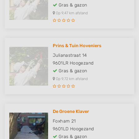
Gras & gazon
Op 9,47 km afstand
Prins & Tuin Hoveniers
Julianastraat 14
9601LR
Hoogezand
Gras & gazon
Op 9,72 km afstand
De Groene Klaver
Foxham 21
9601LD
Hoogezand
Gras & gazon