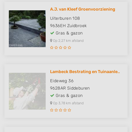
A.J. van Kleef Groenvoorziening
Uiterburen 108
9636EH
Zuidbroek
Gras & gazon
Op 2,27 km afstand
Lambeck Bestrating en Tuinaanle..
Eideweg 36
9628AR
Siddeburen
Gras & gazon
Op 3,78 km afstand