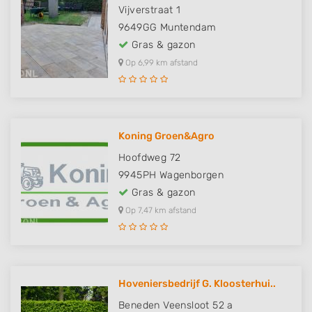
Vijverstraat 1
9649GG
Muntendam
Gras & gazon
Op 6,99 km afstand
Koning Groen&Agro
Hoofdweg 72
9945PH
Wagenborgen
Gras & gazon
Op 7,47 km afstand
Hoveniersbedrijf G. Kloosterhui..
Beneden Veensloot 52 a