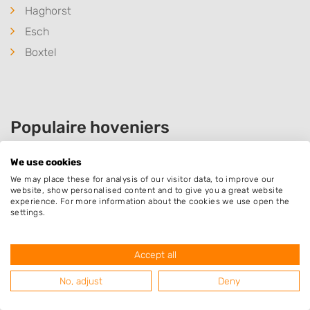
Haghorst
Esch
Boxtel
Populaire hoveniers
We use cookies
Miriam van der Ven Hoveniersklu..
We may place these for analysis of our visitor data, to improve our
website, show personalised content and to give you a great website
Madeliefstraat 33
experience. For more information about the cookies we use open the
settings.
5056SX
Berkel-Enschot
Accept all
No, adjust
Deny