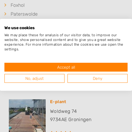
Foxhol
Paterswolde
Midlaren
We use cookies
Kropswolde
We may place these for analysis of our visitor data, to improve our
website, show personalised content and to give you a great website
Yde
experience. For more information about the cookies we use open the
Eelde
settings.
Accept all
No, adjust
Deny
Populaire hoveniers
E-plant
Woldweg 74
9734AE
Groningen