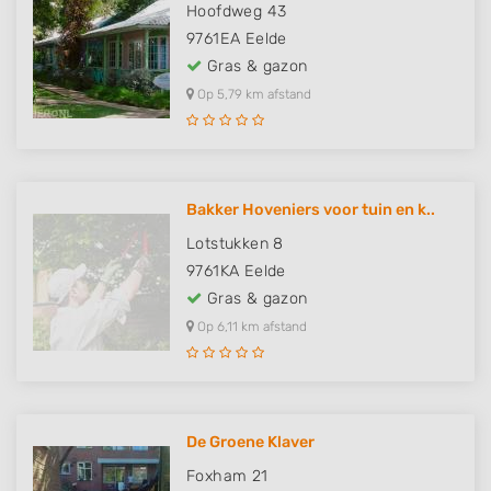
Hoofdweg 43
9761EA
Eelde
Gras & gazon
Op 5,79 km afstand
Bakker Hoveniers voor tuin en k..
Lotstukken 8
9761KA
Eelde
Gras & gazon
Op 6,11 km afstand
De Groene Klaver
Foxham 21