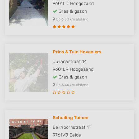
9601LD
Hoogezand
Gras & gazon
Op 6,30 km afstand
Prins & Tuin Hoveniers
Julianastraat 14
9601LR
Hoogezand
Gras & gazon
Op 6,44 km afstand
Schuiling Tuinen
Eekhoornstraat 11
9761VJ
Eelde