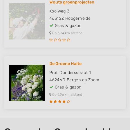
Wouts groenprojecten
Kooiweg 3
4631SZ
Hoogerheide
Gras & gazon
Op 3,74 km afstand
De Groene Halte
Prof. Dondersstraat 1
4624VD
Bergen op Zoom
Gras & gazon
Op 9,96 km afstand