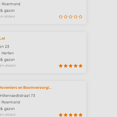
G
Roermond
 & gazon
km afstand
.nl
en 23
J
Herten
 & gazon
 km afstand
oveniers en Boomverzorgi..
Hillenraedtstraat 73
B
Roermond
 & gazon
 km afstand