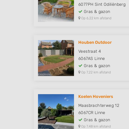
6077PH
Sint Odiliënberg
Gras & gazon
Op 6,22 km afstand
Houben Outdoor
Veestraat 4
6067AS
Linne
Gras & gazon
Op 7,22 km afstand
Koelen Hoveniers
Maasbrachterweg 12
6067CR
Linne
Gras & gazon
Op 7,48 km afstand