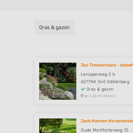
Gras & gazon
Jos Timmermans - beleefb
Leropperweg 2 b
6077NX
Sint Odiliënberg
Gras & gazon
Op 5,36 km afstand
Jack Hannen Hoveniersbed
Oude Montforterweg 10