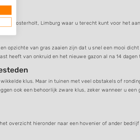
t
g van Posterholt, Limburg waar u terecht kunt voor het a
n opzichte van gras zaaien zijn dat u snel een mooi dicht 
last heeft van onkruid en het nieuwe gazon al na 14 dagen t
besteden
wikkelde klus. Maar in tuinen met veel obstakels of rondin
eggen ook een behoorlijk zware klus, zeker wanneer u een 
het overzicht hieronder naar een hovenier of ander bedrijf