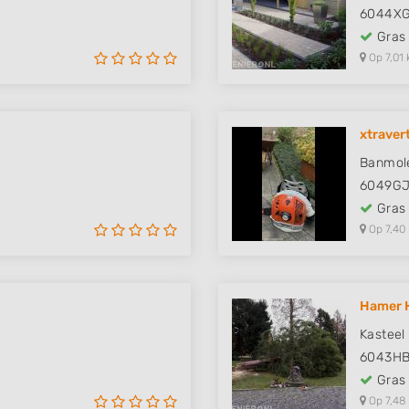
6044X
Gras
Op 7,01 
xtravert
Banmol
6049G
Gras
Op 7,40
Hamer H
Kasteel 
6043H
Gras
Op 7,48