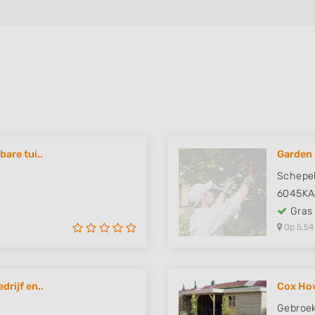
are tui..
Garden 
Schepel
6045KA
Gras
Op 5,54
rijf en..
Cox Ho
Gebroek