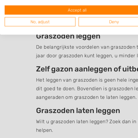
Graszoden Posterhol
Accept all
No, adjust
Deny
Een overzicht van bedrijven in de omgevin
Graszoden leggen
De belangrijkste voordelen van graszoden te
jaar door graszoden kunt leggen, u minder 
Zelf gazon aanleggen of uit
Het leggen van graszoden is geen hele inge
dit goed te doen. Bovendien is graszoden l
aangeraden om graszoden te laten leggen.
Graszoden laten leggen
Wilt u graszoden laten leggen? Zoek dan in 
helpen.