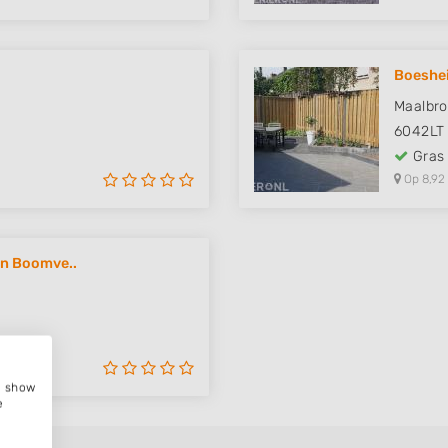
Boeshe
Maalbro
6042LT
Gras
Op 8,92
en Boomve..
e, show
e