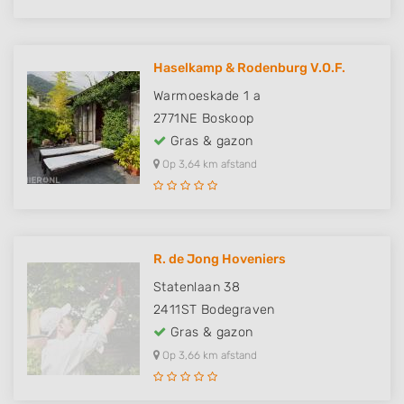
Haselkamp & Rodenburg V.O.F.
Warmoeskade 1 a
2771NE
Boskoop
Gras & gazon
Op 3,64 km afstand
R. de Jong Hoveniers
Statenlaan 38
2411ST
Bodegraven
Gras & gazon
Op 3,66 km afstand