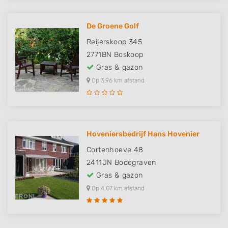
De Groene Golf
Reijerskoop 345
2771BN
Boskoop
Gras & gazon
Op 3,96 km afstand
Hoveniersbedrijf Hans Hovenier
Cortenhoeve 48
2411JN
Bodegraven
Gras & gazon
Op 4,07 km afstand