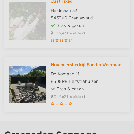
Just Fixed
Heidelaan 33
8453XG
Oranjewoud
Gras & gazon
Op 9,43 km afstand
Hoveniersbedrijf Sander Weerman
De Kampen 11
8508RR
Delfstrahuizen
Gras & gazon
Op 9,62 km afstand