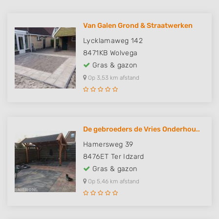
Van Galen Grond & Straatwerken
Lycklamaweg 142
8471KB
Wolvega
Gras & gazon
Op 3,53 km afstand
De gebroeders de Vries Onderhou..
Hamersweg 39
8476ET
Ter Idzard
Gras & gazon
Op 5,46 km afstand