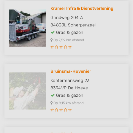
Kramer Infra & Dienstverlening
Grindweg 204 A
8483JL
Scherpenzeel
Gras & gazon
Op 7,59 km afstand
Bruinsma-Hovenier
Kontermansweg 23
8394VP
De Hoeve
Gras & gazon
Op 8,15 km afstand