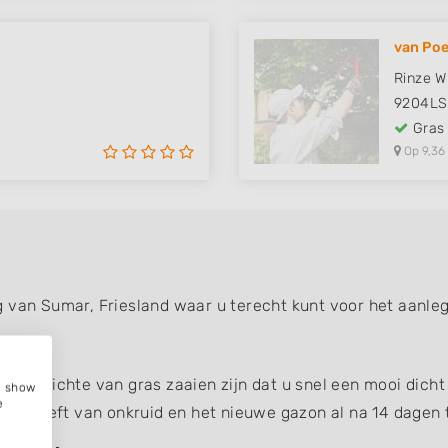
van Po
Rinze W
9204LS
Gras
Op 9,36
g van Sumar, Friesland waar u terecht kunt voor het aanl
n opzichte van gras zaaien zijn dat u snel een mooi dicht 
e, show
e
last heeft van onkruid en het nieuwe gazon al na 14 dagen t