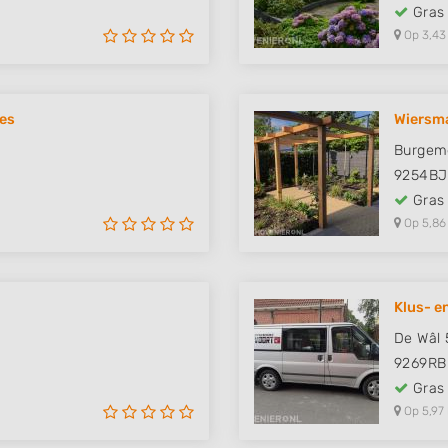
Gras
Op 3,43
ies
Wiersm
Burgeme
9254BJ
Gras
Op 5,86
Klus- en
De Wâl 
9269RB
Gras
Op 5,97