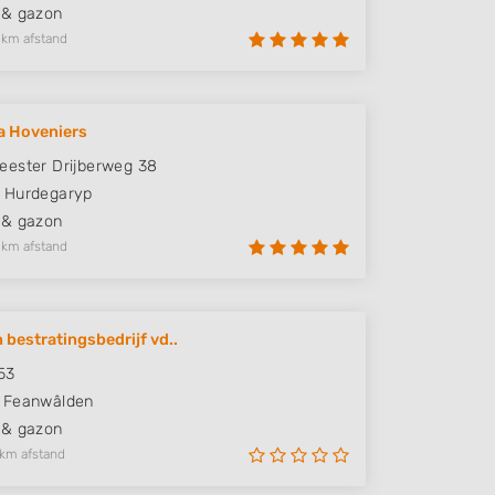
 & gazon
 km afstand
a Hoveniers
ester Drijberweg 38
Hurdegaryp
 & gazon
 km afstand
 bestratingsbedrijf vd..
53
Feanwâlden
 & gazon
 km afstand