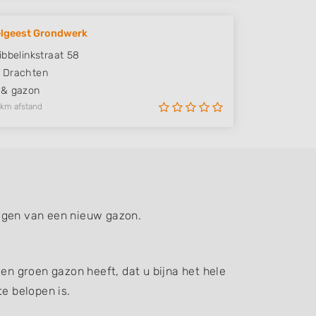
elgeest Grondwerk
ibbelinkstraat 58
Drachten
 & gazon
 km afstand
eggen van een nieuw gazon.
en groen gazon heeft, dat u bijna het hele
e belopen is.