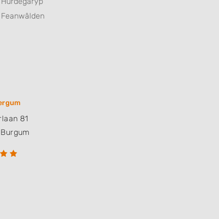
Hurdegaryp
Feanwâlden
Bergum
rlaan 81
Burgum