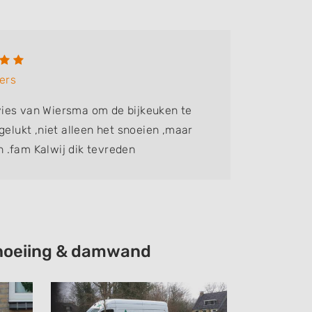
Marti
ers
Bedrijf:
ies van Wiersma om de bijkeuken te
Goede en
gelukt ,niet alleen het snoeien ,maar
 .fam Kalwij dik tevreden
schoeiing & damwand