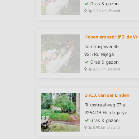
Gras & gazon
Op 2,26 km afstand
Hoveniersbedrijf J. de Vr
Kommisjewei 35
9217RL
Nijega
Gras & gazon
Op 4,55 km afstand
G.A.J. van der Linden
Rijksstraatweg 77 a
9254DB
Hurdegaryp
Gras & gazon
Op 5,90 km afstand