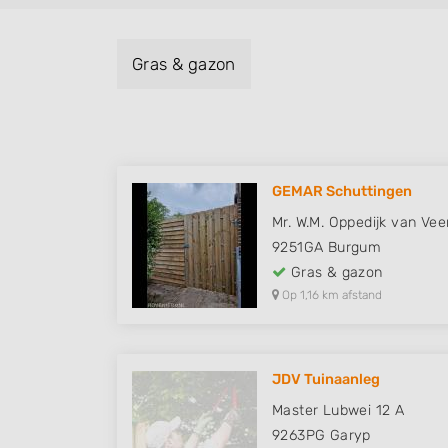
Gras & gazon
GEMAR Schuttingen
Mr. W.M. Oppedijk van Ve
9251GA
Burgum
Gras & gazon
Op 1,16 km afstand
JDV Tuinaanleg
Master Lubwei 12 A
9263PG
Garyp