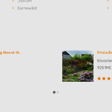
Jistrum
Earnewâld
g Noord-N..
Frisia 
Klooste
9251ME