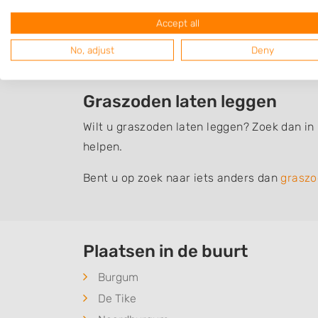
Zelf gazon aanleggen of uit
Accept all
Het leggen van graszoden is geen hele inge
dit goed te doen. Bovendien is graszoden l
No, adjust
Deny
aangeraden om graszoden te laten leggen.
Graszoden laten leggen
Wilt u graszoden laten leggen? Zoek dan in
helpen.
Bent u op zoek naar iets anders dan
graszo
Plaatsen in de buurt
Burgum
De Tike