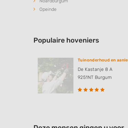
Noardburgum
Opeinde
Populaire hoveniers
Tuinonderhoud en aanle
De Kastanje 8 A
9251NT
Burgum
Deze mensen gingen u voor