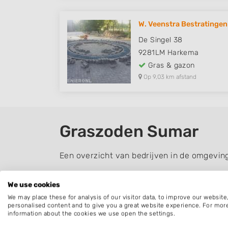
W. Veenstra Bestratingen
De Singel 38
9281LM
Harkema
Gras & gazon
Op 9,03 km afstand
Graszoden Sumar
Een overzicht van bedrijven in de omgevin
Graszoden leggen
We use cookies
De belangrijkste voordelen van graszoden te
We may place these for analysis of our visitor data, to improve our websit
personalised content and to give you a great website experience. For mor
jaar door graszoden kunt leggen, u minder 
information about the cookies we use open the settings.