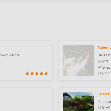
Tuinond
enweg 24 21
De Kast
9251NT
Gras
Op 1,62
Frisia 
Klooste
9251ME