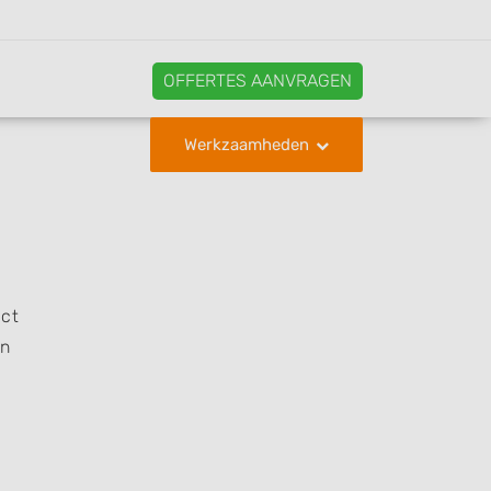
OFFERTES AANVRAGEN
Werkzaamheden
act
en