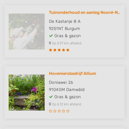
Tuinonderhoud en aanleg Noord-N..
De Kastanje 8 A
9251NT
Burgum
Gras & gazon
Op 5,97 km afstand
Hoveniersbedrijf Allium
Doniawei 26
9104GM
Damwâld
Gras & gazon
Op 6,12 km afstand