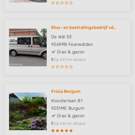
Klus- en bestratingsbedrijf vd..
De Wâl 53
9269RB
Feanwâlden
Gras & gazon
Op 4,57 km afstand
Frisia Bergum
Kloosterlaan 81
9251ME
Burgum
Gras & gazon
Op 4,81 km afstand