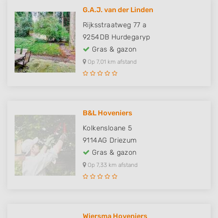
G.A.J. van der Linden
Rijksstraatweg 77 a
9254DB
Hurdegaryp
Gras & gazon
Op 7,01 km afstand
B&L Hoveniers
Kolkensloane 5
9114AG
Driezum
Gras & gazon
Op 7,33 km afstand
Wiersma Hoveniers