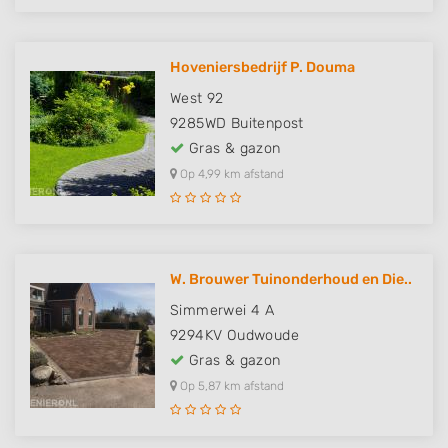
Hoveniersbedrijf P. Douma
West 92
9285WD
Buitenpost
Gras & gazon
Op 4,99 km afstand
W. Brouwer Tuinonderhoud en Die..
Simmerwei 4 A
9294KV
Oudwoude
Gras & gazon
Op 5,87 km afstand