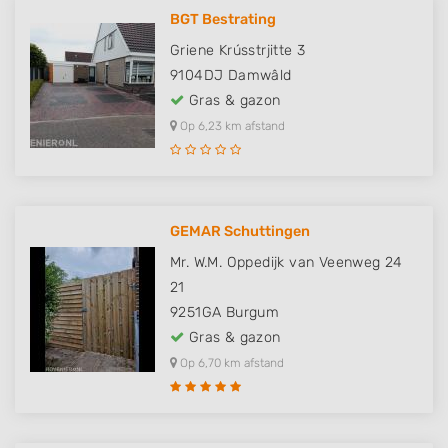
BGT Bestrating
Griene Krússtrjitte 3
9104DJ
Damwâld
Gras & gazon
Op 6,23 km afstand
GEMAR Schuttingen
Mr. W.M. Oppedijk van Veenweg 24
21
9251GA
Burgum
Gras & gazon
Op 6,70 km afstand