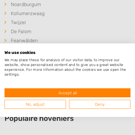
Noardburgum
Kollumerzwaag
Twijzel
De Falom
Feanwâlden
Jistrum
We use cookies
Kootstertille
We may place these for analysis of our visitor data, to improve our
website, show personalised content and to give you a great website
Veenklooster
experience. For more information about the cookies we use open the
settings.
Broeksterwâld
Triemen
Accept all
No, adjust
Deny
Populaire hoveniers