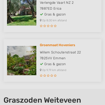
Verlengde Vaart NZ 2
7887ED
Erica
Gras & gazon
Op 8,00 km afstand
Groenmaat Hoveniers
Willem Schoutenstraat 22
7825VV
Emmen
Gras & gazon
Op 9,79 km afstand
Graszoden Weiteveen