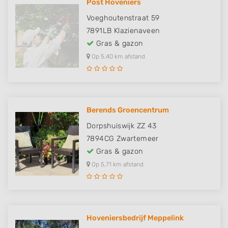
Post Hoveniers
Voeghoutenstraat 59
7891LB
Klazienaveen
Gras & gazon
Op 5,40 km afstand
Berends Groencentrum
Dorpshuiswijk ZZ 43
7894CG
Zwartemeer
Gras & gazon
Op 5,71 km afstand
Hoveniersbedrijf Meppelink