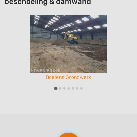
beschoeiing & damwand
Boelens Grondwerk