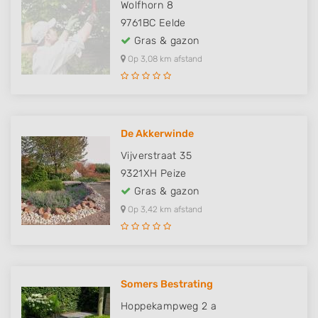
Wolfhorn 8
9761BC
Eelde
Gras & gazon
Op 3,08 km afstand
De Akkerwinde
Vijverstraat 35
9321XH
Peize
Gras & gazon
Op 3,42 km afstand
Somers Bestrating
Hoppekampweg 2 a