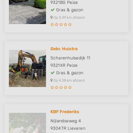
9321BG
Peize
Gras & gazon
Op 3,49 km afstand
Gebr. Huistra
Scharenhulsedijk 11
9321XR
Peize
Gras & gazon
Op 4,38 km afstand
KBF Frederiks
Nijlandseweg 4
9304TR
Lieveren