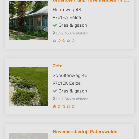
Groencentrum/Hoveniersbedrijf B..
Hoofdweg 43
9761EA
Eelde
Gras & gazon
Op 2,65 km afstand
Jeto
Schultenweg 46
9761CK
Eelde
Gras & gazon
Op 2,84 km afstand
Hoveniersbedrijf Paterswolde