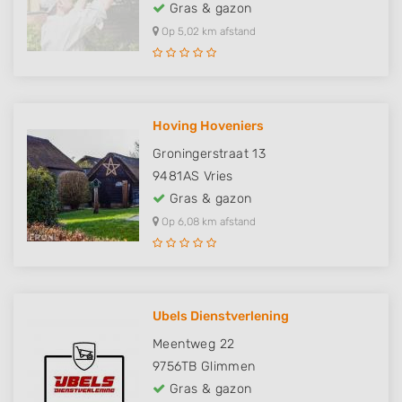
Gras & gazon
Op 5,02 km afstand
Hoving Hoveniers
Groningerstraat 13
9481AS
Vries
Gras & gazon
Op 6,08 km afstand
Ubels Dienstverlening
Meentweg 22
9756TB
Glimmen
Gras & gazon