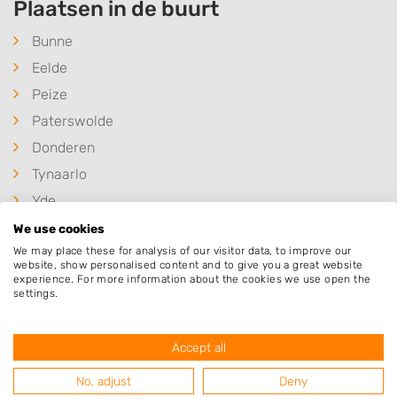
Plaatsen in de buurt
Bunne
Eelde
Peize
Paterswolde
Donderen
Tynaarlo
Yde
Lieveren
We use cookies
We may place these for analysis of our visitor data, to improve our
De Punt
website, show personalised content and to give you a great website
Foxwolde
experience. For more information about the cookies we use open the
settings.
Eelderwolde
Roderwolde
Accept all
No, adjust
Deny