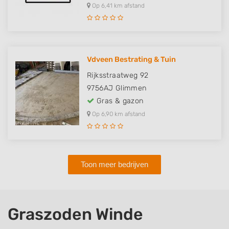
Op 6,41 km afstand
Vdveen Bestrating & Tuin
Rijksstraatweg 92
9756AJ
Glimmen
Gras & gazon
Op 6,90 km afstand
Toon meer bedrijven
Graszoden Winde