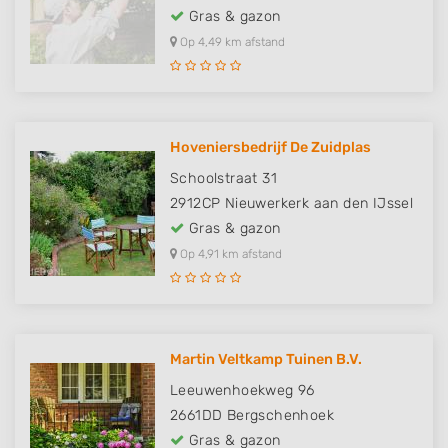
Gras & gazon
Op 4,49 km afstand
Hoveniersbedrijf De Zuidplas
Schoolstraat 31
2912CP
Nieuwerkerk aan den IJssel
Gras & gazon
Op 4,91 km afstand
Martin Veltkamp Tuinen B.V.
Leeuwenhoekweg 96
2661DD
Bergschenhoek
Gras & gazon