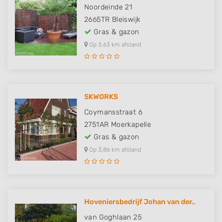
Noordeinde 21
2665TR
Bleiswijk
Gras & gazon
Op 3,63 km afstand
SKWORKS
Coymansstraat 6
2751AR
Moerkapelle
Gras & gazon
Op 3,86 km afstand
Hoveniersbedrijf Johan van der..
van Goghlaan 25