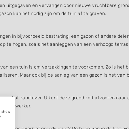
en uitgegaven en vervangen door nieuwe vruchtbare gron
azon kan het nodig zijn om de tuin af te graven.
ngen in bijvoorbeeld bestrating, een gazon of andere dele
 op te hogen, zoals het aanleggen van een verhoogd terras
an een tuin is om verzakkingen te voorkomen. Zo is het bi
liseren. Maar ook bij de aanleg van een gazon is het van b
 grond of zand over. U kunt deze grond zelf afvoeren naar 
f grondwerker.
e, show
e
n bij grondwerk of grondverzet? De bedrijven in de lijst h