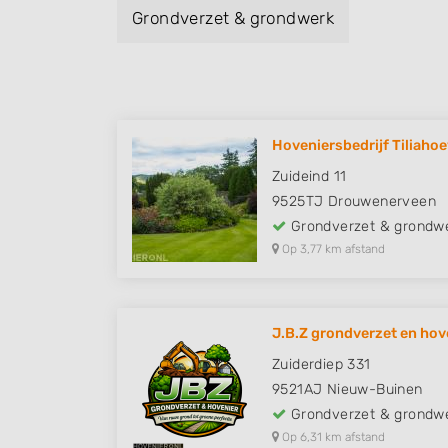
Grondverzet & grondwerk
Hoveniersbedrijf Tiliaho
Zuideind 11
9525TJ
Drouwenerveen
Grondverzet & grondw
Op 3,77 km afstand
J.B.Z grondverzet en hov
Zuiderdiep 331
9521AJ
Nieuw-Buinen
Grondverzet & grondw
Op 6,31 km afstand