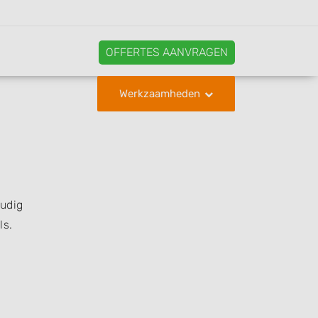
OFFERTES AANVRAGEN
Werkzaamheden
oudig
ls.