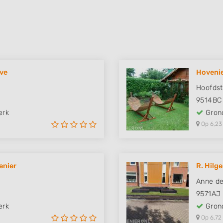
eve
Hovenie
Hoofdst
9514BC
erk
Grond
Op 6,23
enier
R. Hilg
Anne de
9571AJ
erk
Grond
Op 6,72