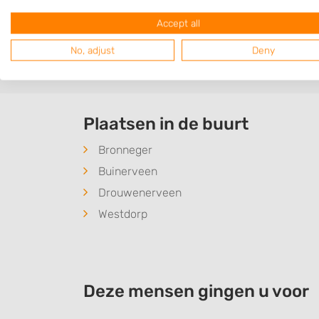
hiermee helpen. Zoek een bedrijf uit en n
Accept all
Bent u op zoek naar iets anders dan
grond
No, adjust
Deny
Plaatsen in de buurt
Bronneger
Buinerveen
Drouwenerveen
Westdorp
Deze mensen gingen u voor