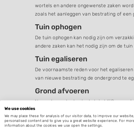
wortels en andere ongewenste zaken word
zoals het aanleggen van bestrating of een g
Tuin ophogen
De tuin ophogen kan nodig zijn om verzakki
andere zaken kan het nodig zijn om de tuin
Tuin egaliseren
De voornaamste reden voor het egaliseren v
van nieuwe bestrating de ondergrond te ega
Grond afvoeren
Na werkzaamheden in de tuin blijft er vaak
We use cookies
door een professional zoals een hovenier o
We may place these for analysis of our visitor data, to improve our websit
personalised content and to give you a great website experience. For mor
Grondwerk laten uitvoeren
information about the cookies we use open the settings.
Bent u op zoek naar iemand die u kan helpe