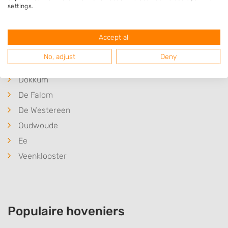
Westergeest
settings.
Damwâld
Triemen
Accept all
Broeksterwâld
No, adjust
Deny
Kollumerzwaag
Dokkum
De Falom
De Westereen
Oudwoude
Ee
Veenklooster
Populaire hoveniers