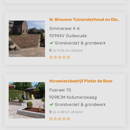
W. Brouwer Tuinonderhoud en Die..
Simmerwei 4 A
9294KV
Oudwoude
Grondverzet & grondwerk
Op 4,06 km afstand
Hoveniersbedrijf Pieter de Boer
Foarwei 70
9298JM
Kollumerzwaag
Grondverzet & grondwerk
Op 4,48 km afstand