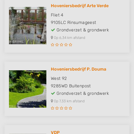
Hoveniersbedrijf Arte Verde
Fliet 4
9105LC
Rinsumageest
Grondverzet & grondwerk
Op 6,34 km afstand
Hoveniersbedrijf P. Douma
West 92
9285WD
Buitenpost
Grondverzet & grondwerk
Op 7,33 km afstand
VDP