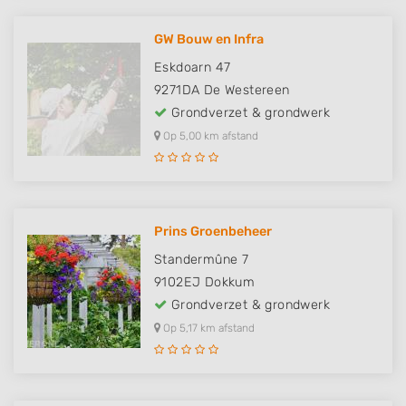
GW Bouw en Infra
Eskdoarn 47
9271DA
De Westereen
Grondverzet & grondwerk
Op 5,00 km afstand
Prins Groenbeheer
Standermûne 7
9102EJ
Dokkum
Grondverzet & grondwerk
Op 5,17 km afstand