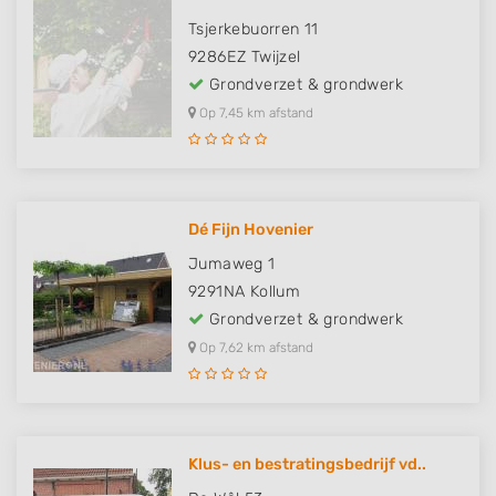
Tsjerkebuorren 11
9286EZ
Twijzel
Grondverzet & grondwerk
Op 7,45 km afstand
Dé Fijn Hovenier
Jumaweg 1
9291NA
Kollum
Grondverzet & grondwerk
Op 7,62 km afstand
Klus- en bestratingsbedrijf vd..