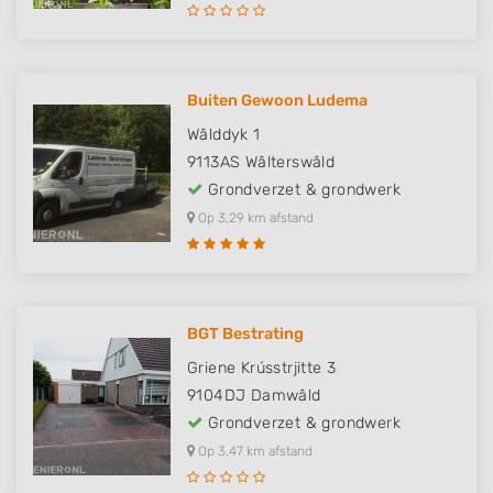
Buiten Gewoon Ludema
Wâlddyk 1
9113AS
Wâlterswâld
Grondverzet & grondwerk
Op 3,29 km afstand
BGT Bestrating
Griene Krússtrjitte 3
9104DJ
Damwâld
Grondverzet & grondwerk
Op 3,47 km afstand