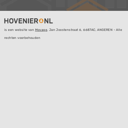
is een website van
Movage
, Jan Joostenstraat 6, 6687AC, ANGEREN - Alle
rechten voorbehouden