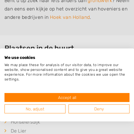
Bent u op zoek naar iets anders dan
grondwerk
? Neem
dan eens een kijkje op het overzicht van hoveniers en
andere bedrijven in
Hoek van Holland
.
Plaatsen in de buurt
We use cookies
's-Gravenzande
We may place these for analysis of our visitor data, to improve our
Europoort Rotterdam
website, show personalised content and to give you a great website
experience. For more information about the cookies we use open the
Naaldwijk
settings.
Monster
Ter Heijde
Accept all
Maasdijk
No, adjust
Deny
Poeldijk
Honselersdijk
De Lier