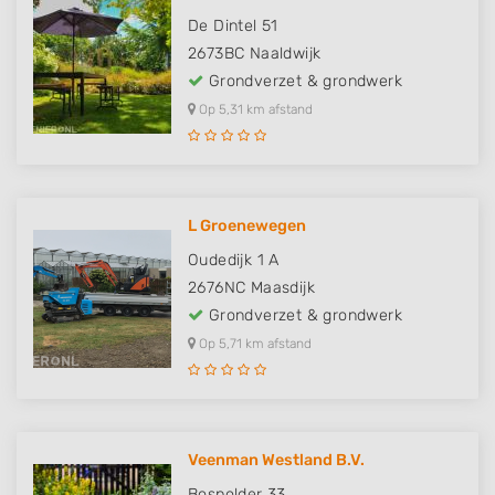
De Dintel 51
2673BC
Naaldwijk
Grondverzet & grondwerk
Op 5,31 km afstand
L Groenewegen
Oudedijk 1 A
2676NC
Maasdijk
Grondverzet & grondwerk
Op 5,71 km afstand
Veenman Westland B.V.
Bospolder 33