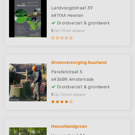
Landvoogdstraat 39
6411XA
Heerlen
Grondverzet & grondwerk
Op 7,19 km afstand
Groenverzorging Suurland
Parallelstraat 5
6436BN
Amstenrade
Grondverzet & grondwerk
Op 7,20 km afstand
Heuvellandgroen