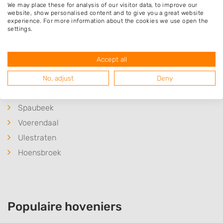
Wijnandsrade
We may place these for analysis of our visitor data, to improve our
website, show personalised content and to give you a great website
Klimmen
experience. For more information about the cookies we use open the
settings.
Schimmert
Valkenburg
Accept all
Nuth
Ransdaal
No, adjust
Deny
Schin op Geul
Spaubeek
Voerendaal
Ulestraten
Hoensbroek
Populaire hoveniers