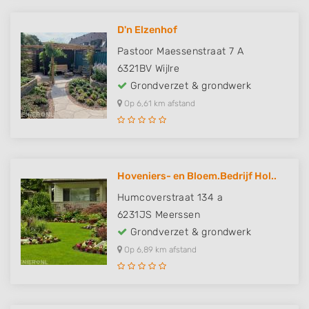
D'n Elzenhof
Pastoor Maessenstraat 7 A
6321BV
Wijlre
Grondverzet & grondwerk
Op 6,61 km afstand
Hoveniers- en Bloem.Bedrijf Hol..
Humcoverstraat 134 a
6231JS
Meerssen
Grondverzet & grondwerk
Op 6,89 km afstand