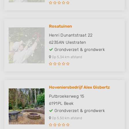
Rosatuinen
Henri Dunantstraat 22
6235AN
Ulestraten
Grondverzet & grondwerk
Op 5,34 km afstand
Hoveniersbedrijf Alex Gisbertz
Putbroekerweg 15
6191PL
Beek
Grondverzet & grondwerk
Op 5,50 km afstand