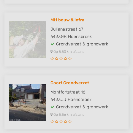
MH bouw & infra
Julianastraat 67
6433GB
Hoensbroek
Grondverzet & grondwerk
Op 5,50 km afstand
Coort Grondverzet
Montfortstraat 16
6433JJ
Hoensbroek
Grondverzet & grondwerk
Op 5,56 km afstand