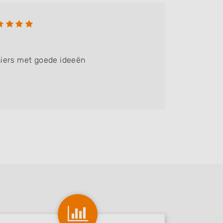
Marti
Bedrijf:
iers met goede ideeën
Goede en