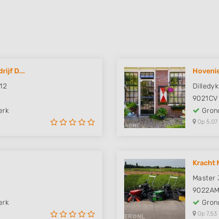
ijf D...
Hovenie
 12
Dilledyk
9021CV
erk
Grond
Op 5,07
Kracht 
Master 
9022A
erk
Grond
Op 7,53