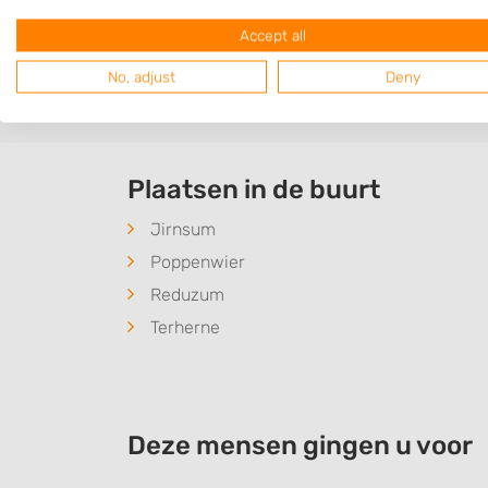
hiermee helpen. Zoek een bedrijf uit en n
Accept all
Bent u op zoek naar iets anders dan
grond
No, adjust
Deny
Plaatsen in de buurt
Jirnsum
Poppenwier
Reduzum
Terherne
Deze mensen gingen u voor