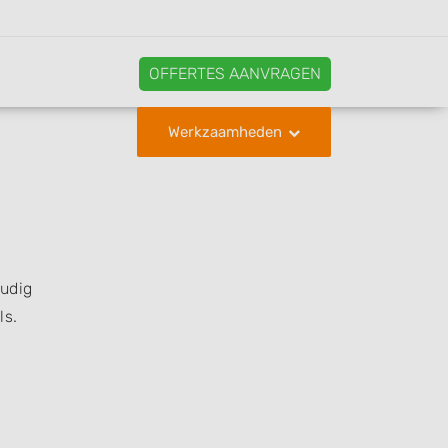
OFFERTES AANVRAGEN
Werkzaamheden
oudig
ls.