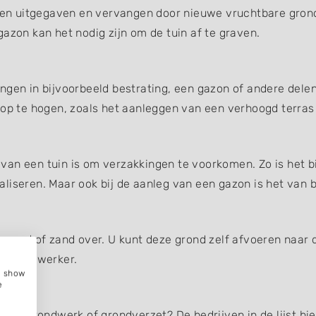
en uitgegaven en vervangen door nieuwe vruchtbare gron
azon kan het nodig zijn om de tuin af te graven.
ngen in bijvoorbeeld bestrating, een gazon of andere dele
 op te hogen, zoals het aanleggen van een verhoogd terras
an een tuin is om verzakkingen te voorkomen. Zo is het bi
liseren. Maar ook bij de aanleg van een gazon is het van b
 grond of zand over. U kunt deze grond zelf afvoeren naar 
f grondwerker.
e, show
e
n bij grondwerk of grondverzet? De bedrijven in de lijst h