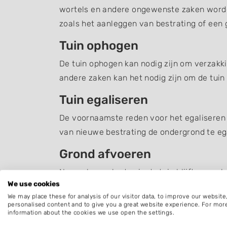
wortels en andere ongewenste zaken word
zoals het aanleggen van bestrating of een g
Tuin ophogen
De tuin ophogen kan nodig zijn om verzakki
andere zaken kan het nodig zijn om de tuin
Tuin egaliseren
De voornaamste reden voor het egaliseren v
van nieuwe bestrating de ondergrond te ega
Grond afvoeren
Na werkzaamheden in de tuin blijft er vaak
We use cookies
door een professional zoals een hovenier o
We may place these for analysis of our visitor data, to improve our websit
personalised content and to give you a great website experience. For mor
Grondwerk laten uitvoeren
information about the cookies we use open the settings.
Bent u op zoek naar iemand die u kan helpe