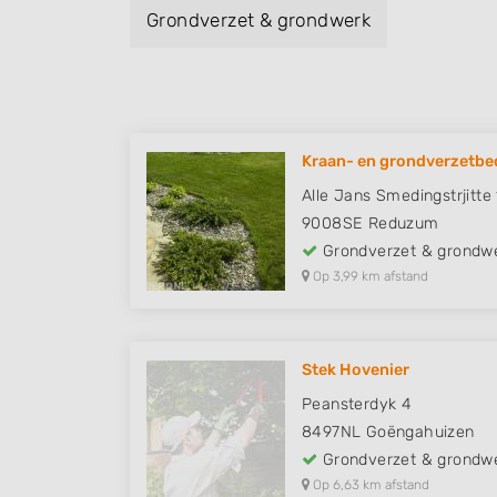
Grondverzet & grondwerk
Kraan- en grondverzetbedr
Alle Jans Smedingstrjitte
9008SE
Reduzum
Grondverzet & grondw
Op 3,99 km afstand
Stek Hovenier
Peansterdyk 4
8497NL
Goëngahuizen
Grondverzet & grondw
Op 6,63 km afstand