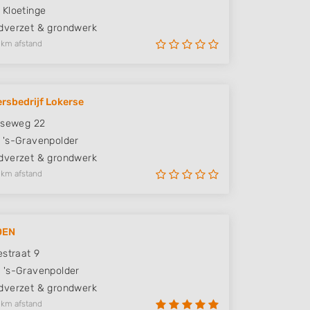
Kloetinge
verzet & grondwerk
 km afstand
rsbedrijf Lokerse
gseweg 22
's-Gravenpolder
verzet & grondwerk
 km afstand
OEN
estraat 9
W
's-Gravenpolder
verzet & grondwerk
 km afstand