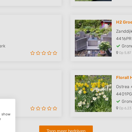
H2 Gro
Zanddij
4416PR
erk
Grond
Op 5,87
Florall
Ostrea 
4401P
erk
Grond
Op 6,23
e, show
e
Toon meer bedrijven