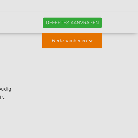
OFFERTES AANVRAGEN
Werkzaamheden
oudig
ls.