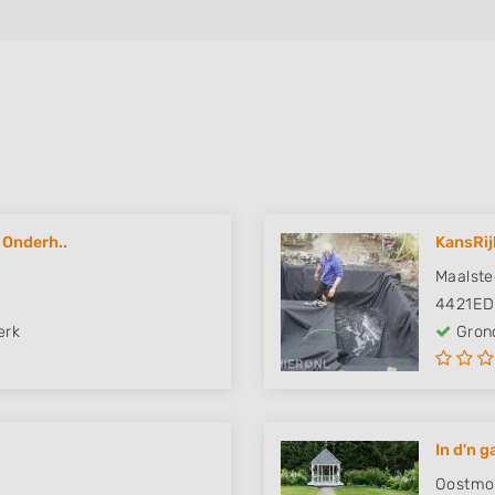
 Onderh..
KansRij
Maalste
4421ED
erk
Grond
In d'n g
Oostmo