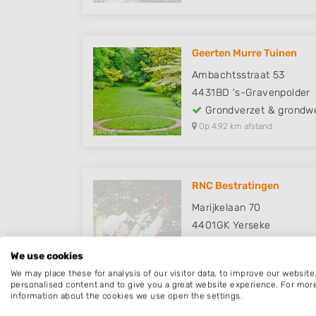
Geerten Murre Tuinen
Ambachtsstraat 53
4431BD
's-Gravenpolder
Grondverzet & grondw
Op 4,92 km afstand
RNC Bestratingen
Marijkelaan 70
4401GK
Yerseke
Grondverzet & grondw
We use cookies
Op 6,10 km afstand
We may place these for analysis of our visitor data, to improve our websit
personalised content and to give you a great website experience. For mor
information about the cookies we use open the settings.