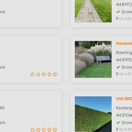
4481PJ
erk
Grond
Op 3,06
Hovenie
Kloetin
4431PD
erk
Grond
Op 4,32
VIO GR
 45
Kastanj
4431C
erk
Grond
Op 4,38