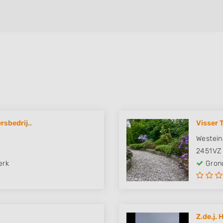
sbedrij..
Visser 
Westein
2451VZ
erk
Grond
Z.de.j.