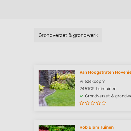
Grondverzet & grondwerk
Van Hoogstraten Hovenier
Vriezekoop 9
2451CP
Leimuiden
Grondverzet & grondw
Rob Blom Tuinen