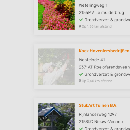
Weteringweg 1
2155MV
Leimuiderbrug
Grondverzet & grondw
Op 1,36 km afstand
Koek Hoveniersbedrijf en
Westeinde 41
2371AT
Roelofarendsveen
Grondverzet & grondw
Op 3,60 km afstand
StukArt Tuinen B.V.
Rijnlanderweg 1297
2153KC
Nieuw-Vennep
Grondverzet & grondw