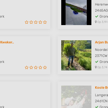
Herenw
2465A
erk
Grond
Op 3,19 
 Kweker..
Arjan B
Noordei
2371CW
erk
Grond
Op 3,74
Koole B
Langer
2461CN
erk
Grond