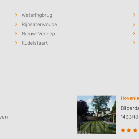
Weteringbrug
Rijnsaterwoude
Nieuw-Vennep
Kudelstaart
Hovenie
Bilder
een
1433HJ