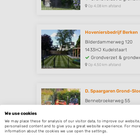
Op 4,08 km afstand
Hoveniersbedrijf Berken
Bilderdammerweg 120
1433HJ
Kudelstaart
Grondverzet & grondw
Op 4,50 km afstand
D. Spaargaren Grond-Sl
Bennebroekerweg 55
1435CG
Rijsenhout
We use cookies
Grondverzet & grondw
We may place these for analysis of our visitor data, to improve our websit
Op 4,97 km afstand
personalised content and to give you a great website experience. For mor
information about the cookies we use open the settings.