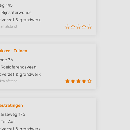
eg 145
G
Rijnsaterwoude
verzet & grondwerk
km afstand
akker - Tuinen
nde 76
Roelofarendsveen
verzet & grondwerk
 km afstand
estratingen
aarseweg 176
Ter Aar
verzet & grondwerk