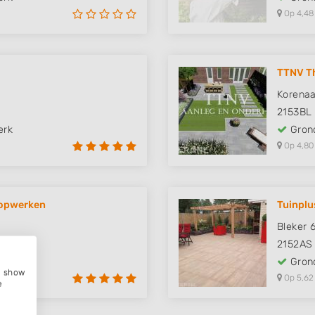
Op 4,48
TTNV Th
Korenaa
2153BL
erk
Grond
Op 4,80
oopwerken
Tuinplu
Bleker 
2152AS
erk
Grond
e, show
Op 5,62
e