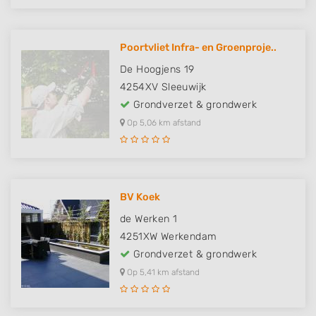
Poortvliet Infra- en Groenproje..
De Hoogjens 19
4254XV
Sleeuwijk
Grondverzet & grondwerk
Op 5,06 km afstand
BV Koek
de Werken 1
4251XW
Werkendam
Grondverzet & grondwerk
Op 5,41 km afstand