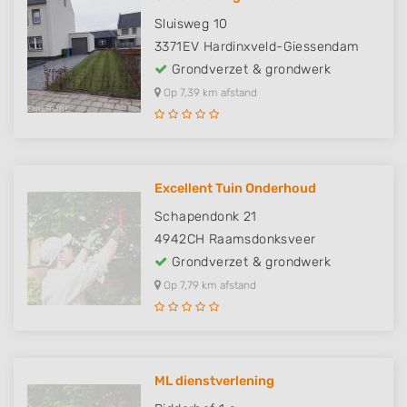
Sluisweg 10
3371EV
Hardinxveld-Giessendam
Grondverzet & grondwerk
Op 7,39 km afstand
Excellent Tuin Onderhoud
Schapendonk 21
4942CH
Raamsdonksveer
Grondverzet & grondwerk
Op 7,79 km afstand
ML dienstverlening