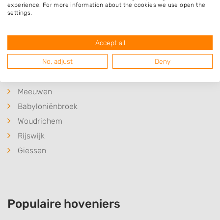
Hank
experience. For more information about the cookies we use open the
settings.
Werkendam
Sleeuwijk
Accept all
Dussen
No, adjust
Deny
Waardhuizen
Uitwijk
Meeuwen
Babyloniënbroek
Woudrichem
Rijswijk
Giessen
Populaire hoveniers