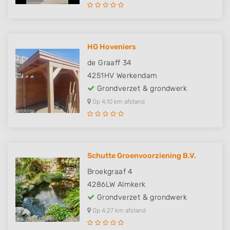
HG Hoveniers
de Graaff 34
4251HV
Werkendam
Grondverzet & grondwerk
Op 4,10 km afstand
Schutte Groenvoorziening B.V.
Broekgraaf 4
4286LW
Almkerk
Grondverzet & grondwerk
Op 4,27 km afstand