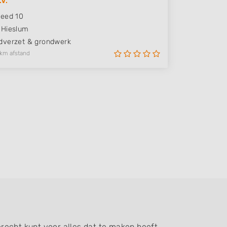
V.
eed 10
Hieslum
verzet & grondwerk
 km afstand
recht kunt voor alles dat te maken heeft