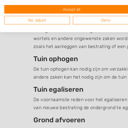
met grondverzet en grondwerk, zoals het a
Accept all
Tuin afgraven
No, adjust
Deny
Het agraven van een tuin gebeurt voornamel
wortels en andere ongewenste zaken word
zoals het aanleggen van bestrating of een g
Tuin ophogen
De tuin ophogen kan nodig zijn om verzakki
andere zaken kan het nodig zijn om de tuin
Tuin egaliseren
De voornaamste reden voor het egaliseren v
van nieuwe bestrating de ondergrond te ega
Grond afvoeren