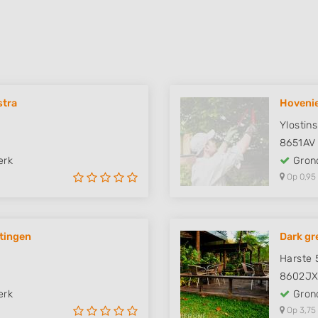
stra
Hovenie
Ylostin
8651AV
erk
Grond
Op 0,95
atingen
Dark gr
Harste 
8602J
erk
Grond
Op 3,75