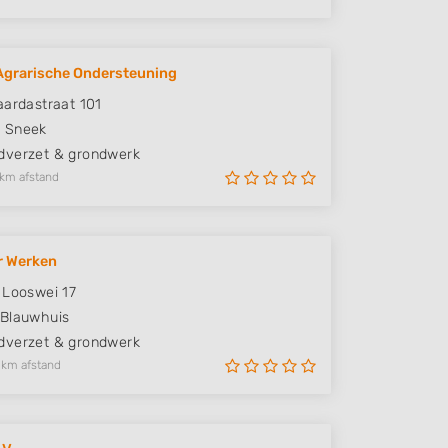
grarische Ondersteuning
aardastraat 101
C
Sneek
verzet & grondwerk
 km afstand
r Werken
 Looswei 17
Blauwhuis
verzet & grondwerk
 km afstand