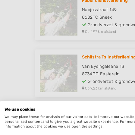
Faber dienstverlening
Napjusstraat 149
8602TC
Sneek
Grondverzet & grondw
Op 4,97 km afstand
Schilstra Tsjinstferlienin
Van Eysingaleane 18
8734GD
Easterein
Grondverzet & grondw
Op 9,23 km afstand
We use cookies
We may place these for analysis of our visitor data, to improve our websit
Grondverzet Oosthe
personalised content and to give you a great website experience. For mor
information about the cookies we use open the settings.
Een overzicht van hoveniers en en andere 