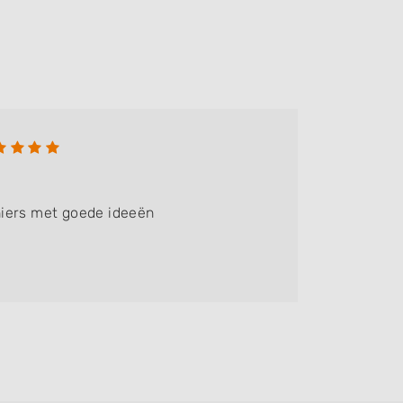
Fiona
Bedrijf:
V
iers met goede ideeën
Super f
communic