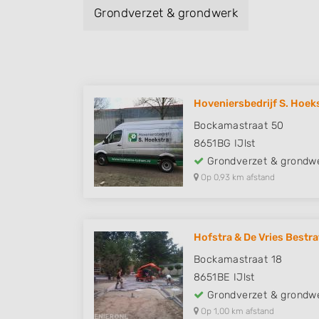
Grondverzet & grondwerk
Hoveniersbedrijf S. Hoek
Bockamastraat 50
8651BG
IJlst
Grondverzet & grondw
Op 0,93 km afstand
Hofstra & De Vries Bestr
Bockamastraat 18
8651BE
IJlst
Grondverzet & grondw
Op 1,00 km afstand