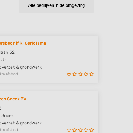
Alle bedrijven in de omgeving
rsbedrijf R. Gerlofsma
slaan 52
IJlst
verzet & grondwerk
 km afstand
een Sneek BV
5
X
Sneek
verzet & grondwerk
 km afstand