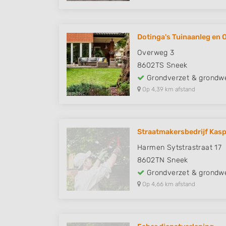
Dotinga's Tuinaanleg en 
Overweg 3
8602TS
Sneek
Grondverzet & grondw
Op 4,39 km afstand
Straatmakersbedrijf Kas
Harmen Sytstrastraat 17
8602TN
Sneek
Grondverzet & grondw
Op 4,66 km afstand