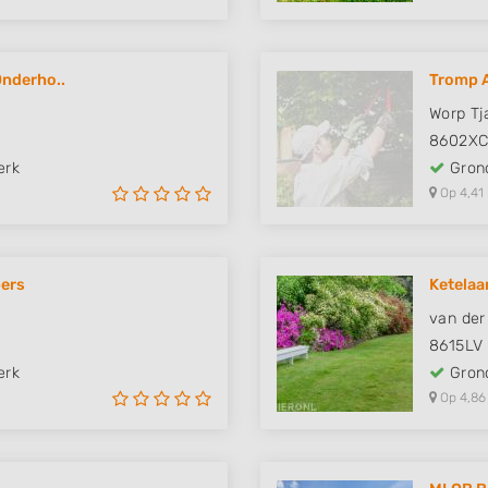
Onderho..
Tromp A
Worp Tj
8602X
erk
Grond
Op 4,41
pers
Ketelaa
van der
8615LV
erk
Grond
Op 4,86