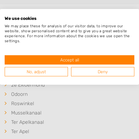
Plaatsen in de buurt
We use cookies
We may place these for analysis of our visitor data, to improve our
Nieuw-Weerdinge
website, show personalised content and to give you a great website
experience. For more information about the cookies we use open the
Exloërveen
settings.
Valthe
Exloo
Accept all
1e Exloërmond
No, adjust
Deny
2e Exloërmond
2e Exloermond
Odoorn
Roswinkel
Musselkanaal
Ter Apelkanaal
Ter Apel