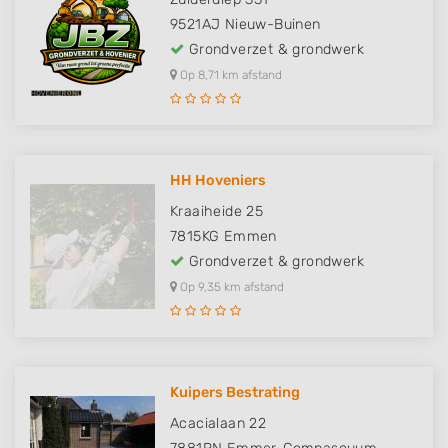
9521AJ
Nieuw-Buinen
Grondverzet & grondwerk
Op 8,71 km afstand
HH Hoveniers
Kraaiheide 25
7815KG
Emmen
Grondverzet & grondwerk
Op 9,35 km afstand
Kuipers Bestrating
Acacialaan 22