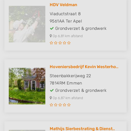
HDV Veldman
Viaductstraat 8
9561AA
Ter Apel
Grondverzet & grondwerk
Op 6,81 km afstand
Hoveniersbedrijf Kevin Westerho..
Steenbakkerijweg 22
7814RM
Emmen
Grondverzet & grondwerk
Op 6,87 km afstand
Mathijs Sierbestrating & Dienst..