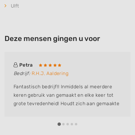
Ulft
Deze mensen gingen u voor
Petra
Bedrijf:
R.H.J. Aaldering
Fantastisch bedrijf!! Inmiddels al meerdere
keren gebruik van gemaakt en elke keer tot
grote tevredenheid! Houdt zich aan gemaakte
afspraken levert prachtig werk, werk netjes
en zorgt voor een nette afwerking. Ik raad
iedereen dit bedrijf aan!