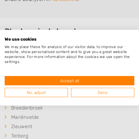
Plaatsen in de buurt
We use cookies
Heelweg
We may place these for analysis of our visitor data, to improve our
Westendorp
website, show personalised content and to give you a great website
experience. For more information about the cookies we use open the
Sinderen
settings.
Harreveld
Halle
Accept all
De Heurne
No, adjust
Deny
Silvolde
Breedenbroek
Mariënvelde
Zieuwent
Terborg