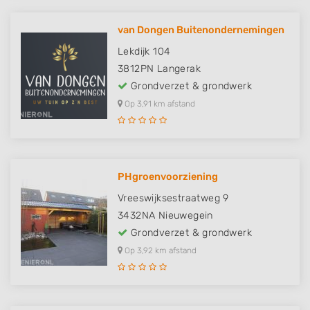
van Dongen Buitenondernemingen
Lekdijk 104
3812PN
Langerak
Grondverzet & grondwerk
Op 3,91 km afstand
PHgroenvoorziening
Vreeswijksestraatweg 9
3432NA
Nieuwegein
Grondverzet & grondwerk
Op 3,92 km afstand