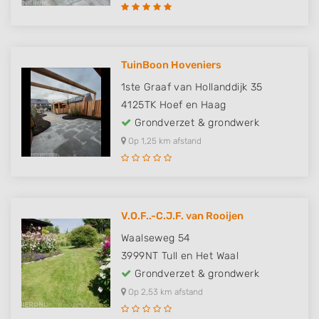
TuinBoon Hoveniers
1ste Graaf van Hollanddijk 35
4125TK
Hoef en Haag
Grondverzet & grondwerk
Op 1,25 km afstand
V.O.F..-C.J.F. van Rooijen
Waalseweg 54
3999NT
Tull en Het Waal
Grondverzet & grondwerk
Op 2,53 km afstand