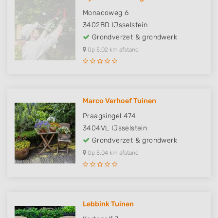
Monacoweg 6
3402BD
IJsselstein
Grondverzet & grondwerk
Op 5,02 km afstand
Marco Verhoef Tuinen
Praagsingel 474
3404VL
IJsselstein
Grondverzet & grondwerk
Op 5,04 km afstand
Lebbink Tuinen