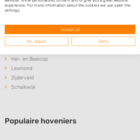
website, show personalised content and to give you a great website
Ossenwaard
experience. For more information about the cookies we use open the
settings.
Tull en Het Waal
Nieuwegein
Accept all
Lopikerkapel
Everdingen
No, adjust
Deny
IJsselstein
Hei- en Boeicop
Lexmond
Zijderveld
Schalkwijk
Populaire hoveniers