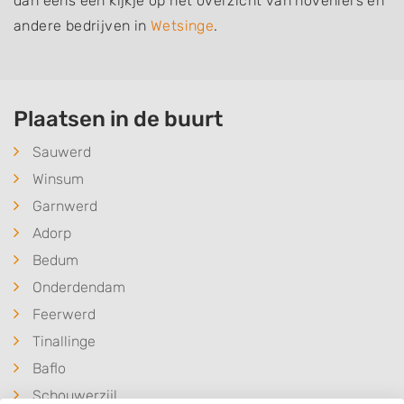
dan eens een kijkje op het overzicht van hoveniers en
andere bedrijven in
Wetsinge
.
Plaatsen in de buurt
Sauwerd
Winsum
Garnwerd
Adorp
Bedum
Onderdendam
Feerwerd
Tinallinge
Baflo
Schouwerzijl