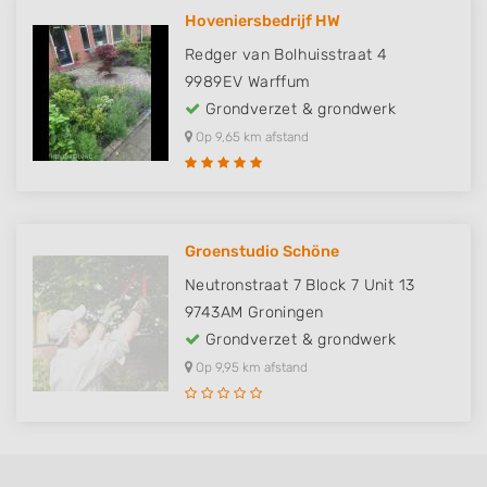
Hoveniersbedrijf HW
Redger van Bolhuisstraat 4
9989EV
Warffum
Grondverzet & grondwerk
Op 9,65 km afstand
Groenstudio Schöne
Neutronstraat 7 Block 7 Unit 13
9743AM
Groningen
Grondverzet & grondwerk
Op 9,95 km afstand