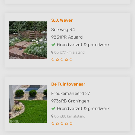
S.J. Wever
Snikweg 34
9831PR
Aduard
Grondverzet & grondwerk
Op 7,77 km afstand
De Tuintovenaar
Froukemaheerd 27
9736RB
Groningen
Grondverzet & grondwerk
Op 7,80 km afstand