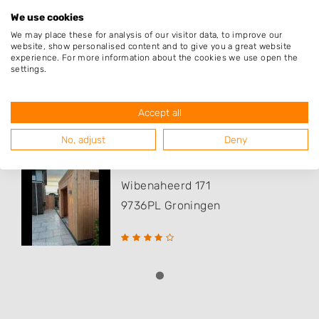
Ezinge
We use cookies
Mensingeweer
We may place these for analysis of our visitor data, to improve our
website, show personalised content and to give you a great website
experience. For more information about the cookies we use open the
settings.
Populaire hoveniers
Accept all
No, adjust
Deny
Omorfi Tuinen
Wibenaheerd 171
9736PL
Groningen