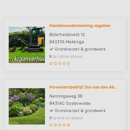
Handelsonderneming vegelien
Bûterheideveld 12
8423TA
Makkinga
Grondverzet & grondwerk
Op 7,40 km afstand
Hoveniersbedrijf Jos van den Ak..
Nanningaweg 38
8431AC
Oosterwolde
Grondverzet & grondwerk
Op 8,04 km afstand