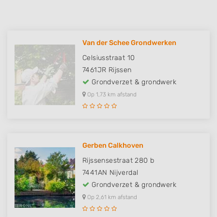
Van der Schee Grondwerken
Celsiusstraat 10
7461JR
Rijssen
Grondverzet & grondwerk
Op 1,73 km afstand
Gerben Calkhoven
Rijssensestraat 280 b
7441AN
Nijverdal
Grondverzet & grondwerk
Op 2,61 km afstand