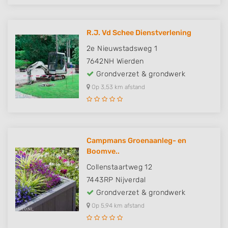
R.J. Vd Schee Dienstverlening
2e Nieuwstadsweg 1
7642NH
Wierden
Grondverzet & grondwerk
Op 3,53 km afstand
Campmans Groenaanleg- en
Boomve..
Collenstaartweg 12
7443RP
Nijverdal
Grondverzet & grondwerk
Op 5,94 km afstand