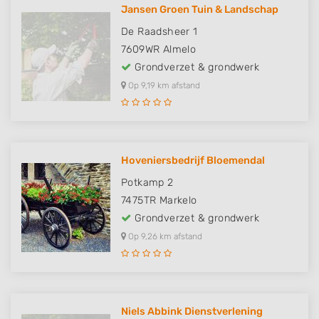
Jansen Groen Tuin & Landschap
De Raadsheer 1
7609WR
Almelo
Grondverzet & grondwerk
Op 9,19 km afstand
Hoveniersbedrijf Bloemendal
Potkamp 2
7475TR
Markelo
Grondverzet & grondwerk
Op 9,26 km afstand
Niels Abbink Dienstverlening