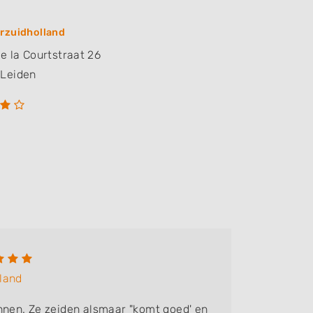
rzuidholland
de la Courtstraat 26
Leiden
Herm
land
Bedrijf:
K
en. Ze zeiden alsmaar "komt goed' en
Niet goe