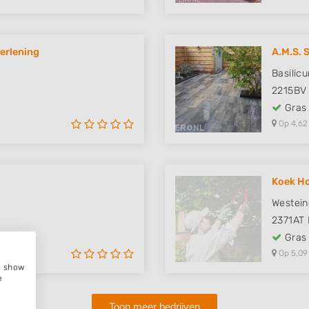
erlening
A.M.S. 
Basilic
2215BV
Gras
Op 4,62
Koek Ho
Westein
2371AT
Gras
Op 5,09
e, show
e
Toon meer bedrijven