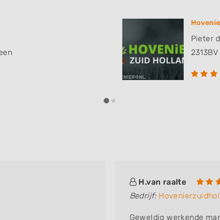
Hovenie
Pieter 
een
2313BV
H.van raalte
Bedrijf:
Hovenierzuidhol
Geweldig werkende mann