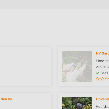
HV Gar
Eimerst
2158M
Gras
 den Be..
Hovenie
Hoofdst