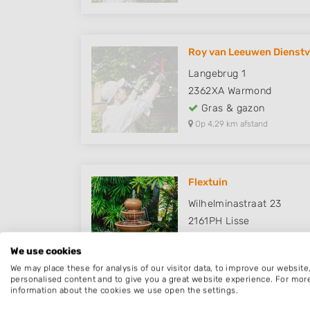
Roy van Leeuwen Dienstv
Langebrug 1
2362XA
Warmond
Gras & gazon
Op 4,29 km afstand
Flextuin
Wilhelminastraat 23
2161PH
Lisse
Gras & gazon
We use cookies
Op 4,83 km afstand
We may place these for analysis of our visitor data, to improve our websit
personalised content and to give you a great website experience. For mor
information about the cookies we use open the settings.