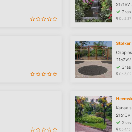
2171BV
Gras
Op 2,37
Stolker
Chopins
2162VV
Gras
Op 3,02
Heemsk
Kanaals
2161JV
Gras
Op 4,13 