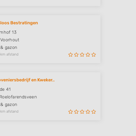
Sloos Bestratingen
umhof 13
Voorhout
 & gazon
 km afstand
veniersbedrijf en Kweker..
de 41
Roelofarendsveen
 & gazon
 km afstand